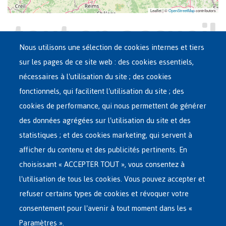
Leaflet | ©
OpenStreetMap
contributors
Nous utilisons une sélection de cookies internes et tiers
sur les pages de ce site web : des cookies essentiels,
nécessaires à l'utilisation du site ; des cookies
Main
ASILE EN BELGIQUE
fonctionnels, qui facilitent l'utilisation du site ; des
French
cookies de performance, qui nous permettent de générer
RÉSEAU D'ACCUEIL
Menu
des données agrégées sur l'utilisation du site et des
statistiques ; et des cookies marketing, qui servent à
RETOUR VOLONTAIRE
afficher du contenu et des publicités pertinents. En
choisissant « ACCEPTER TOUT », vous consentez à
INTERNATIONAL
l'utilisation de tous les cookies. Vous pouvez accepter et
À PROPOS DE FEDASIL
refuser certains types de cookies et révoquer votre
consentement pour l'avenir à tout moment dans les «
Paramètres ».