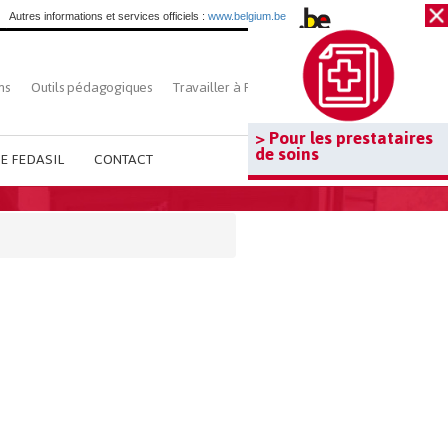
Autres informations et services officiels :
www.belgium.be
ns
Outils pédagogiques
Travailler à Fedasil
Rechercher
> Pour les prestataires
de soins
E FEDASIL
CONTACT