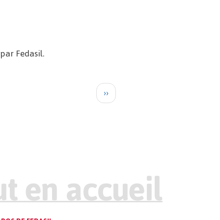
 par Fedasil.
Next
››
page