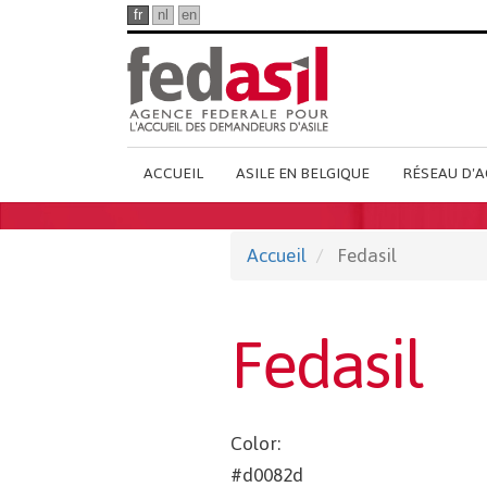
Passer
fr
nl
en
au
contenu
principal
Main
ACCUEIL
ASILE EN BELGIQUE
RÉSEAU D'A
French
Menu
Accueil
Fedasil
Fedasil
Color:
#d0082d