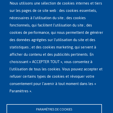
Nous utilisons une sélection de cookies internes et tiers
sur les pages de ce site web : des cookies essentiels,
nécessaires à l'utilisation du site ; des cookies
Main
ASILE EN BELGIQUE
fonctionnels, qui facilitent l'utilisation du site ; des
French
cookies de performance, qui nous permettent de générer
RÉSEAU D'ACCUEIL
Menu
des données agrégées sur l'utilisation du site et des
statistiques ; et des cookies marketing, qui servent à
RETOUR VOLONTAIRE
afficher du contenu et des publicités pertinents. En
choisissant « ACCEPTER TOUT », vous consentez à
INTERNATIONAL
l'utilisation de tous les cookies. Vous pouvez accepter et
À PROPOS DE FEDASIL
refuser certains types de cookies et révoquer votre
consentement pour l'avenir à tout moment dans les «
Paramètres ».
Siège central de Fedasil
Rue des Chartreux 21 , 1000 Bruxelles
PARAMÈTRES DE COOKIES