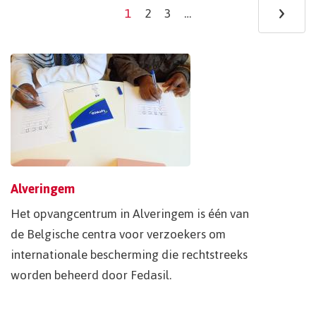
›
Ne
1
2
3
…
Current
Page
Page
page
pa
Alveringem
Het opvangcentrum in Alveringem is één van
de Belgische centra voor verzoekers om
internationale bescherming die rechtstreeks
worden beheerd door Fedasil.