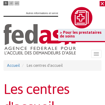
Passer
fr
nl
en
au
Autres informations et services officiels :
www.belgium.be
contenu
principal
> Pour les prestataires
de soins
Togg
navi
Accueil
Les centres d'accueil
Les centres