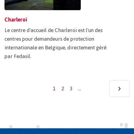
Charleroi
Le centre d'accueil de Charleroi est l'un des
centres pour demandeurs de protection
internationale en Belgique, directement géré
par Fedasil.
Pagination
›
Ne
1
2
3
…
Current
Page
Page
page
pa