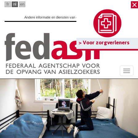
Ga
fr
nl
en
naar
Andere informatie en diensten van de overheid:
www.belgium.be
hoofdinhoud
> Voor zorgverleners
Togg
navi