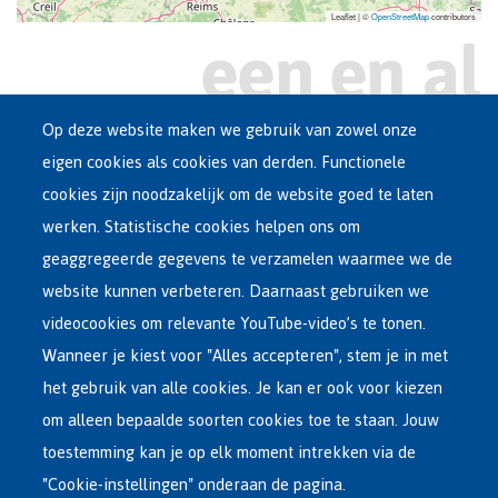
Leaflet | ©
OpenStreetMap
contributors
Op deze website maken we gebruik van zowel onze
eigen cookies als cookies van derden. Functionele
Main
ASIEL IN BELGIË
cookies zijn noodzakelijk om de website goed te laten
Dutch
werken. Statistische cookies helpen ons om
OPVANGNETWERK
Menu
geaggregeerde gegevens te verzamelen waarmee we de
website kunnen verbeteren. Daarnaast gebruiken we
VRIJWILLIGE TERUGKEER
videocookies om relevante YouTube-video’s te tonen.
Wanneer je kiest voor "Alles accepteren", stem je in met
INTERNATIONAAL
het gebruik van alle cookies. Je kan er ook voor kiezen
OVER FEDASIL
om alleen bepaalde soorten cookies toe te staan. Jouw
toestemming kan je op elk moment intrekken via de
"Cookie-instellingen" onderaan de pagina.