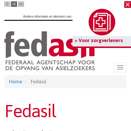
Ga
fr
nl
en
naar
Andere informatie en diensten van de overheid:
www.belgium.be
hoofdinhoud
> Voor zorgverleners
Togg
navi
Home
Fedasil
Fedasil