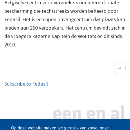
Belgische centra voor verzoekers om internationale
bescherming die rechtstreeks worden beheerd door
Fedasil. Het is een open opvangcentrum dat plaats kan
bieden aan 250 verzoekers. Het centrum bevindt zich in
de vroegere kazerne Kapitein de Wouters en dit sinds
2010.
Pagination
Next
››
page
Subscribe to Fedasil
Op deze website maken we gebruik van zowel onze