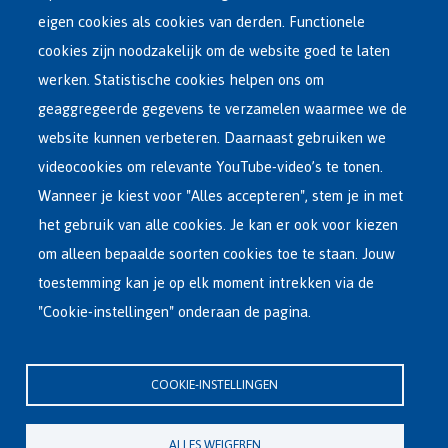
eigen cookies als cookies van derden. Functionele
Main
ASIEL IN BELGIË
cookies zijn noodzakelijk om de website goed te laten
Dutch
werken. Statistische cookies helpen ons om
OPVANGNETWERK
Menu
geaggregeerde gegevens te verzamelen waarmee we de
website kunnen verbeteren. Daarnaast gebruiken we
VRIJWILLIGE TERUGKEER
videocookies om relevante YouTube-video’s te tonen.
Wanneer je kiest voor "Alles accepteren", stem je in met
INTERNATIONAAL
het gebruik van alle cookies. Je kan er ook voor kiezen
OVER FEDASIL
om alleen bepaalde soorten cookies toe te staan. Jouw
toestemming kan je op elk moment intrekken via de
"Cookie-instellingen" onderaan de pagina.
Hoofdzetel Fedasil
Kartuizersstraat 21 , 1000 Brussel
COOKIE-INSTELLINGEN
Email : info@fedasil.be • T : +32-(0)2-213 44 11 • F : +32-(0)2-213 44 22
Privacy, copyright en disclaimer
|
Toegankelijkheidsverklaring
|
ALLES WEIGEREN