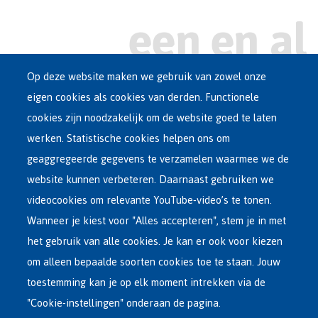
Op deze website maken we gebruik van zowel onze
eigen cookies als cookies van derden. Functionele
Main
ASIEL IN BELGIË
cookies zijn noodzakelijk om de website goed te laten
Dutch
werken. Statistische cookies helpen ons om
OPVANGNETWERK
Menu
geaggregeerde gegevens te verzamelen waarmee we de
website kunnen verbeteren. Daarnaast gebruiken we
VRIJWILLIGE TERUGKEER
videocookies om relevante YouTube-video’s te tonen.
Wanneer je kiest voor "Alles accepteren", stem je in met
INTERNATIONAAL
het gebruik van alle cookies. Je kan er ook voor kiezen
OVER FEDASIL
om alleen bepaalde soorten cookies toe te staan. Jouw
toestemming kan je op elk moment intrekken via de
"Cookie-instellingen" onderaan de pagina.