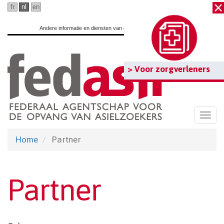
Ga
fr
nl
en
naar
Andere informatie en diensten van de overheid:
www.belgium.be
hoofdinhoud
> Voor zorgverleners
Togg
navi
Home
Partner
Partner