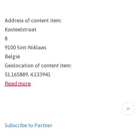
Address of content item:
Kasteelstraat
8
9100
Sint-Niklaas
België
Geolocation of content item:
51.165889, 4.133941
Read more
Pagination
Next
››
page
Subscribe to Partner