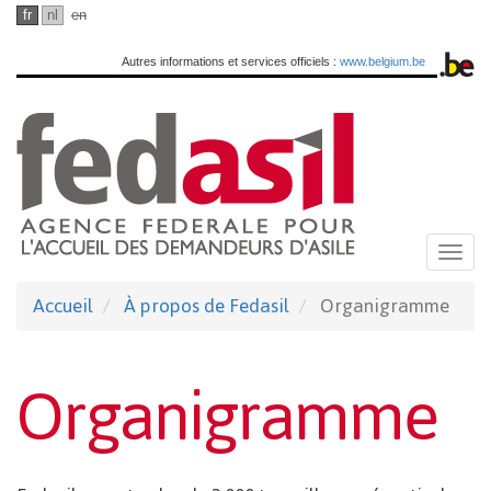
Passer
fr
nl
en
au
Autres informations et services officiels :
www.belgium.be
contenu
principal
Togg
navi
Accueil
À propos de Fedasil
Organigramme
Organigramme