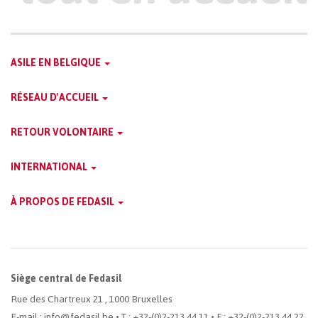
Main
ASILE EN BELGIQUE
French
RÉSEAU D'ACCUEIL
Menu
RETOUR VOLONTAIRE
INTERNATIONAL
À PROPOS DE FEDASIL
Siège central de Fedasil
Rue des Chartreux 21 , 1000 Bruxelles
E-mail : info@fedasil.be • T : +32-(0)2-213 44 11 • F : +32-(0)2-213 44 22