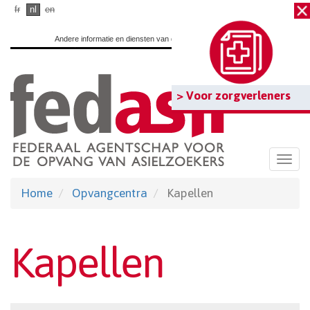
Ga
fr
nl
en
naar
Andere informatie en diensten van de overheid:
www.belgium.be
hoofdinhoud
> Voor zorgverleners
Togg
navi
Home
Opvangcentra
Kapellen
Kapellen