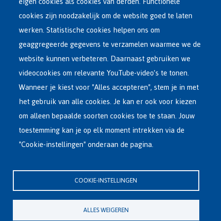
eigen cookies als cookies van derden. Functionele
Main
ASIEL IN BELGIË
cookies zijn noodzakelijk om de website goed te laten
Dutch
werken. Statistische cookies helpen ons om
OPVANGNETWERK
Menu
geaggregeerde gegevens te verzamelen waarmee we de
website kunnen verbeteren. Daarnaast gebruiken we
VRIJWILLIGE TERUGKEER
videocookies om relevante YouTube-video’s te tonen.
Wanneer je kiest voor "Alles accepteren", stem je in met
INTERNATIONAAL
het gebruik van alle cookies. Je kan er ook voor kiezen
OVER FEDASIL
om alleen bepaalde soorten cookies toe te staan. Jouw
toestemming kan je op elk moment intrekken via de
"Cookie-instellingen" onderaan de pagina.
Hoofdzetel Fedasil
Kartuizersstraat 21 , 1000 Brussel
COOKIE-INSTELLINGEN
Email : info@fedasil.be • T : +32-(0)2-213 44 11 • F : +32-(0)2-213 44 22
Privacy, copyright en disclaimer
|
Toegankelijkheidsverklaring
|
ALLES WEIGEREN
Cookieverklaring