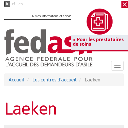
Passer
fr
nl
en
au
Autres informations et services officiels :
www.belgium.be
contenu
principal
> Pour les prestataires
de soins
Togg
navi
Accueil
Les centres d'accueil
Laeken
Laeken