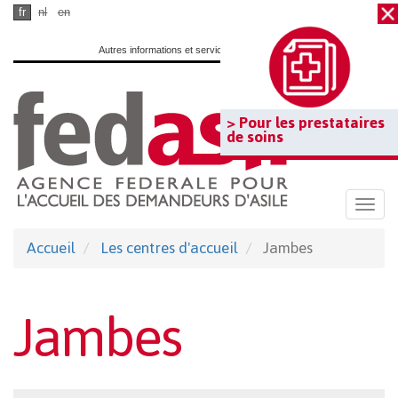
Passer
fr
nl
en
au
Autres informations et services officiels :
www.belgium.be
contenu
principal
> Pour les prestataires
de soins
Togg
navi
Accueil
Les centres d'accueil
Jambes
Jambes