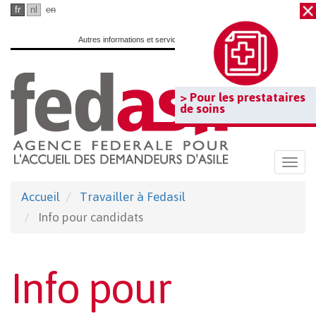
Passer
fr
nl
en
au
Autres informations et services officiels :
www.belgium.be
contenu
principal
> Pour les prestataires
de soins
Togg
navi
Accueil
Travailler à Fedasil
Info pour candidats
Info pour