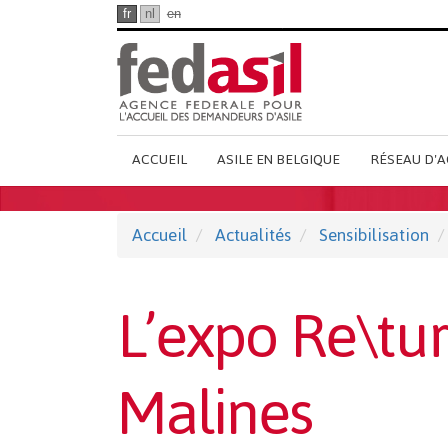
Passer
fr
nl
en
au
contenu
principal
Main
ACCUEIL
ASILE EN BELGIQUE
RÉSEAU D'A
French
Menu
Accueil
Actualités
Sensibilisation
L’expo Re\turn
Malines