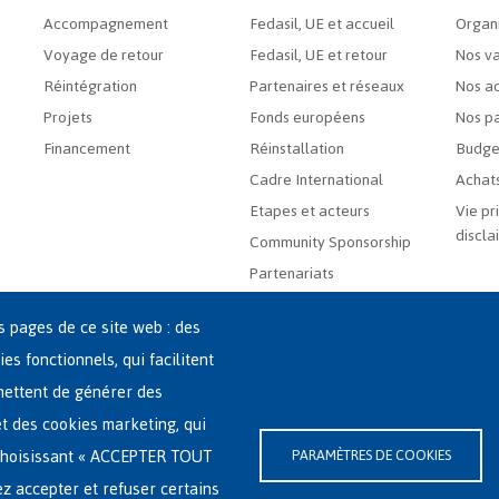
Accompagnement
Fedasil, UE et accueil
Organ
Voyage de retour
Fedasil, UE et retour
Nos va
Réintégration
Partenaires et réseaux
Nos ac
Projets
Fonds européens
Nos pa
Financement
Réinstallation
Budge
Cadre International
Achats
Etapes et acteurs
Vie pr
discla
Community Sponsorship
Partenariats
es pages de ce site web : des
ies fonctionnels, qui facilitent
rmettent de générer des
 et des cookies marketing, qui
-(0)2-213 44 22
n choisissant « ACCEPTER TOUT
PARAMÈTRES DE COOKIES
ssibilité
|
Déclaration relative aux cookies
ez accepter et refuser certains