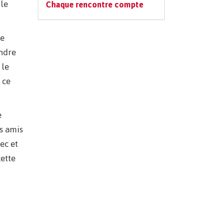
 le
Chaque rencontre compte
re
endre
 le
 ce
e
es amis
ec et
cette