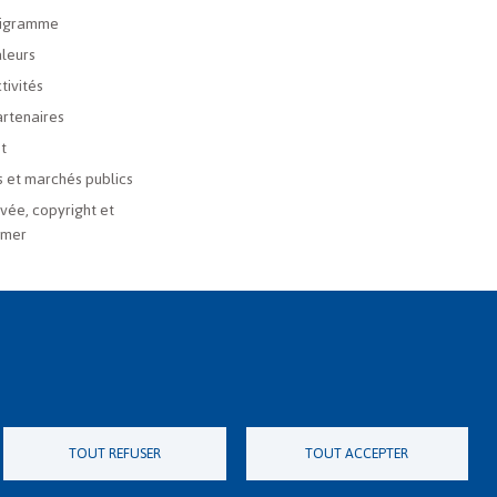
igramme
leurs
tivités
rtenaires
t
 et marchés publics
ivée, copyright et
imer
TOUT REFUSER
TOUT ACCEPTER