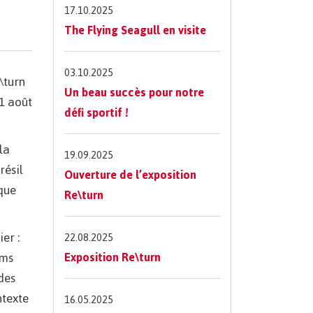
17.10.2025
The Flying Seagull en visite
03.10.2025
\turn
Un beau succès pour notre
31 août
défi sportif !
la
19.09.2025
résil
Ouverture de l’exposition
que
Re\turn
er :
22.08.2025
oms
Exposition Re\turn
des
ntexte
16.05.2025