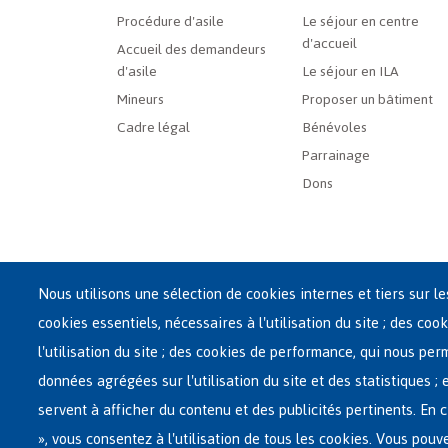
French
Procédure d'asile
Le séjour en centre
d'accueil
Menu
Accueil des demandeurs
d'asile
Le séjour en ILA
Mineurs
Proposer un bâtiment
Cadre légal
Bénévoles
Parrainage
Dons
Nous utilisons une sélection de cookies internes et tiers sur l
cookies essentiels, nécessaires à l'utilisation du site ; des cook
Siège central de Fedasil
l'utilisation du site ; des cookies de performance, qui nous pe
Rue des Chartreux 21 , 1000 Bruxelles
données agrégées sur l'utilisation du site et des statistiques ;
E-mail : info@fedasil.be • T : +32-(0)2-213 44 11 • F : +32
servent à afficher du contenu et des publicités pertinents. E
Vie privée, copyright et disclaimer
|
Déclaration d'acce
», vous consentez à l'utilisation de tous les cookies. Vous pouv