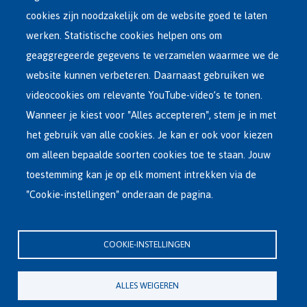
Main
ASIEL IN BELGIË
cookies zijn noodzakelijk om de website goed te laten
Dutch
werken. Statistische cookies helpen ons om
OPVANGNETWERK
Menu
geaggregeerde gegevens te verzamelen waarmee we de
website kunnen verbeteren. Daarnaast gebruiken we
VRIJWILLIGE TERUGKEER
videocookies om relevante YouTube-video’s te tonen.
Wanneer je kiest voor "Alles accepteren", stem je in met
INTERNATIONAAL
het gebruik van alle cookies. Je kan er ook voor kiezen
OVER FEDASIL
om alleen bepaalde soorten cookies toe te staan. Jouw
toestemming kan je op elk moment intrekken via de
"Cookie-instellingen" onderaan de pagina.
Hoofdzetel Fedasil
Kartuizersstraat 21 , 1000 Brussel
COOKIE-INSTELLINGEN
Email : info@fedasil.be • T : +32-(0)2-213 44 11 • F : +32-(0)2-213 44 22
Privacy, copyright en disclaimer
|
Toegankelijkheidsverklaring
|
ALLES WEIGEREN
Cookieverklaring