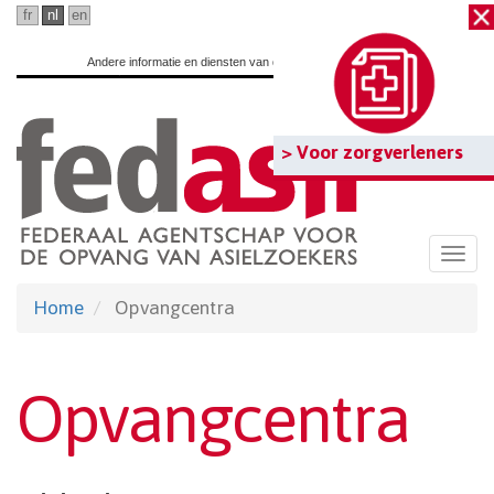
Ga
fr
nl
en
naar
Andere informatie en diensten van de overheid:
www.belgium.be
hoofdinhoud
> Voor zorgverleners
Togg
navi
Home
Opvangcentra
Opvangcentra