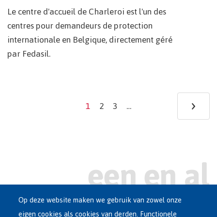
Le centre d'accueil de Charleroi est l'un des
centres pour demandeurs de protection
internationale en Belgique, directement géré
par Fedasil.
Pagination
›
Ne
1
2
3
…
Current
Page
Page
page
pa
Op deze website maken we gebruik van zowel onze
eigen cookies als cookies van derden. Functionele