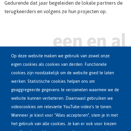
Gedurende dat jaar begeleiden de lokale partners de
terugkeerders en volgens ze hun projecten op.
Op deze website maken we gebruik van zowel onze
eigen cookies als cookies van derden. Functionele
Main
ASIEL IN BELGIË
cookies zijn noodzakelijk om de website goed te laten
Dutch
werken. Statistische cookies helpen ons om
OPVANGNETWERK
Menu
geaggregeerde gegevens te verzamelen waarmee we de
website kunnen verbeteren. Daarnaast gebruiken we
VRIJWILLIGE TERUGKEER
videocookies om relevante YouTube-video’s te tonen.
Wanneer je kiest voor "Alles accepteren", stem je in met
INTERNATIONAAL
het gebruik van alle cookies. Je kan er ook voor kiezen
OVER FEDASIL