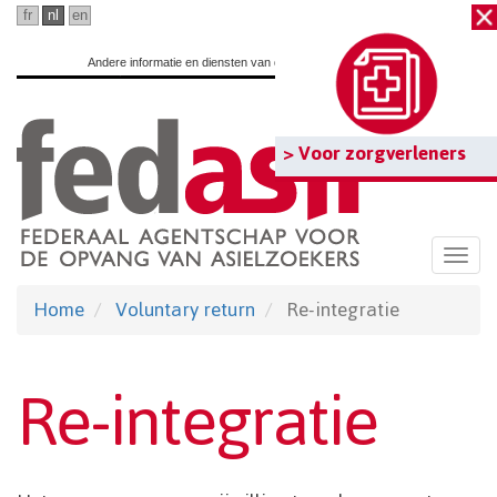
Ga
fr
nl
en
naar
Andere informatie en diensten van de overheid:
www.belgium.be
hoofdinhoud
> Voor zorgverleners
Togg
navi
Home
Voluntary return
Re-integratie
Re-integratie