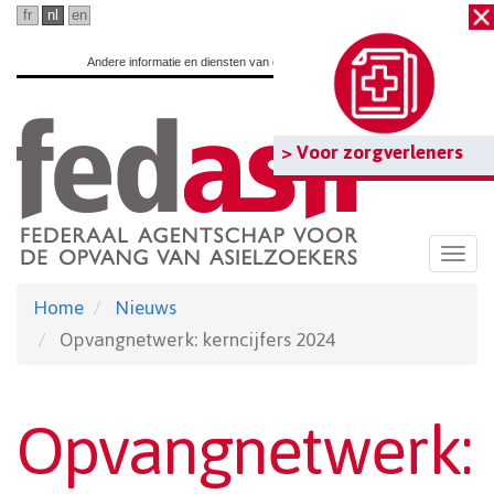
Ga
fr
nl
en
naar
Andere informatie en diensten van de overheid:
www.belgium.be
hoofdinhoud
> Voor zorgverleners
Togg
navi
Home
Nieuws
Opvangnetwerk: kerncijfers 2024
Opvangnetwerk: