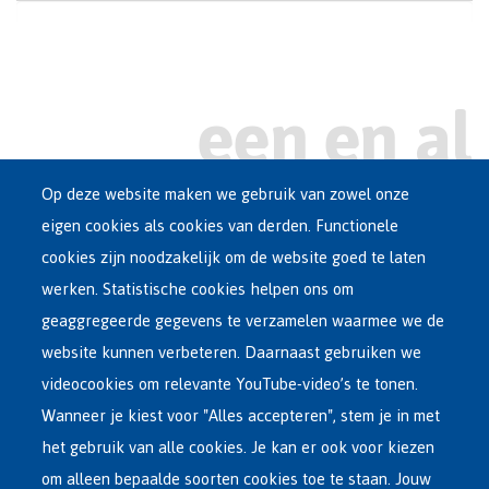
Op deze website maken we gebruik van zowel onze
eigen cookies als cookies van derden. Functionele
Main
ASIEL IN BELGIË
cookies zijn noodzakelijk om de website goed te laten
Dutch
werken. Statistische cookies helpen ons om
OPVANGNETWERK
Menu
geaggregeerde gegevens te verzamelen waarmee we de
website kunnen verbeteren. Daarnaast gebruiken we
VRIJWILLIGE TERUGKEER
videocookies om relevante YouTube-video’s te tonen.
Wanneer je kiest voor "Alles accepteren", stem je in met
INTERNATIONAAL
het gebruik van alle cookies. Je kan er ook voor kiezen
OVER FEDASIL
om alleen bepaalde soorten cookies toe te staan. Jouw