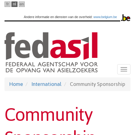
Ga
fr
nl
en
naar
Andere informatie en diensten van de overheid:
www.belgium.be
hoofdinhoud
Togg
navi
Home
International
Community Sponsorship
Community