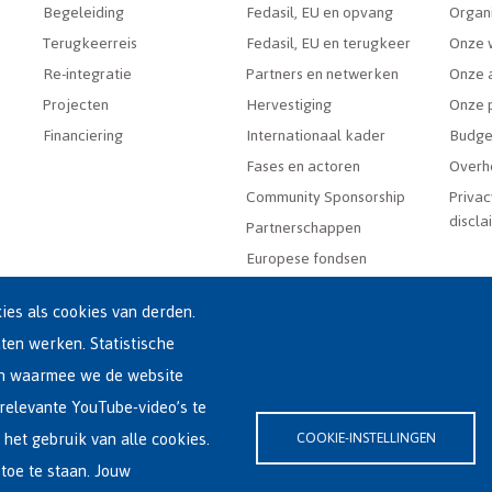
Begeleiding
Fedasil, EU en opvang
Organ
Terugkeerreis
Fedasil, EU en terugkeer
Onze 
Re-integratie
Partners en netwerken
Onze a
Projecten
Hervestiging
Onze 
Financiering
Internationaal kader
Budge
Fases en actoren
Overh
Community Sponsorship
Privac
discla
Partnerschappen
Europese fondsen
es als cookies van derden.
aten werken. Statistische
en waarmee we de website
relevante YouTube-video’s te
(0)2-213 44 22
 het gebruik van alle cookies.
COOKIE-INSTELLINGEN
rklaring
|
Cookieverklaring
toe te staan. Jouw