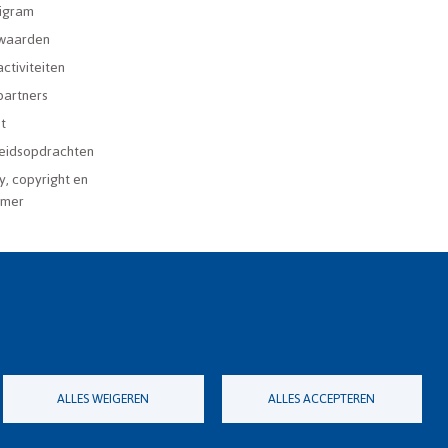
igram
waarden
ctiviteiten
partners
t
eidsopdrachten
y, copyright en
imer
ALLES WEIGEREN
ALLES ACCEPTEREN