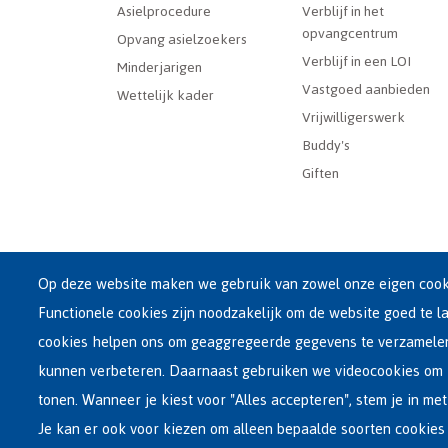
Dutch
Asielprocedure
Verblijf in het
opvangcentrum
Menu
Opvang asielzoekers
Verblijf in een LOI
Minderjarigen
Vastgoed aanbieden
Wettelijk kader
Vrijwilligerswerk
Buddy's
Giften
Op deze website maken we gebruik van zowel onze eigen cooki
Functionele cookies zijn noodzakelijk om de website goed te l
Hoofdzetel Fedasil
cookies helpen ons om geaggregeerde gegevens te verzamel
Kartuizersstraat 21 , 1000 Brussel
kunnen verbeteren. Daarnaast gebruiken we videocookies om 
Email : info@fedasil.be • T : +32-(0)2-213 44 11 • F : +32-
tonen. Wanneer je kiest voor "Alles accepteren", stem je in met
Privacy, copyright en disclaimer
|
Toegankelijkheidsve
Je kan er ook voor kiezen om alleen bepaalde soorten cookies 
Cookie-instellingen