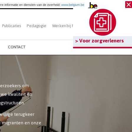
re informatie en diensten van de overheid:
www.belgium.be
Publicaties
Pedagogie
Werken bij Fedasil
Zoeken
> Voor zorgverleners
CONTACT
 verzoekers om
we kwaliteit en
ngstructuren.
willige terugkeer
e migranten en onze