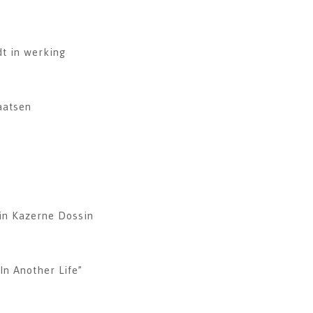
dt in werking
aatsen
 in Kazerne Dossin
In Another Life”