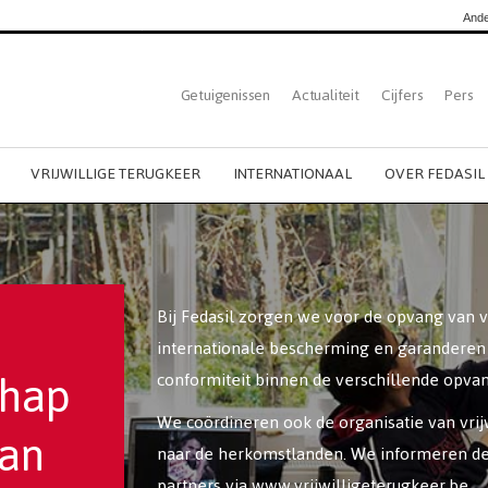
Ande
Top
Getuigenissen
Actualiteit
Cijfers
Pers
Dutch
menu
VRIJWILLIGE TERUGKEER
INTERNATIONAAL
OVER FEDASIL
Bij Fedasil zorgen we voor de opvang van
internationale bescherming en garanderen 
chap
conformiteit binnen de verschillende opva
We coördineren ook de organisatie van vrij
van
naar de herkomstlanden. We informeren d
partners via www.vrijwilligeterugkeer.be.