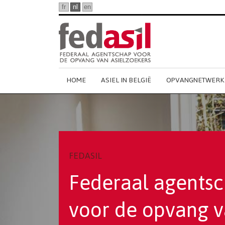
Ga
fr
nl
en
naar
hoofdinhoud
Main
HOME
ASIEL IN BELGIË
OPVANGNETWERK
Dutch
Menu
FEDASIL
Federaal agents
voor de opvang 