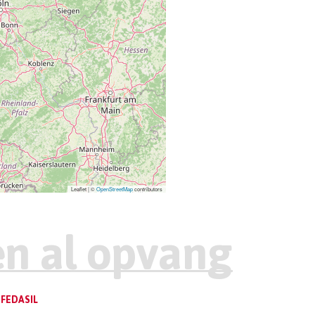
Leaflet | ©
OpenStreetMap
contributors
FEDASIL