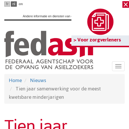
Ga
fr
nl
en
naar
Andere informatie en diensten van de overheid:
www.belgium.be
hoofdinhoud
> Voor zorgverleners
Togg
navi
Home
Nieuws
Tien jaar samenwerking voor de meest
kwetsbare minderjarigen
Tien jaar