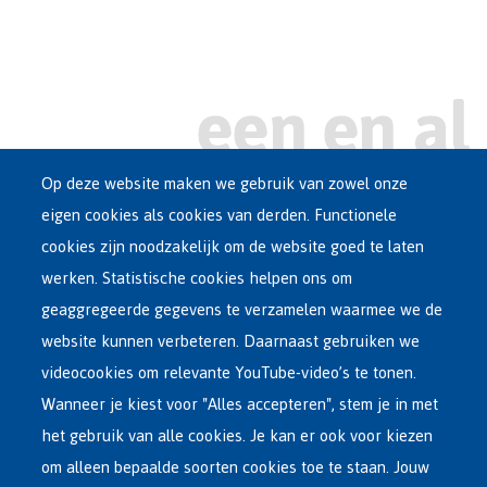
Op deze website maken we gebruik van zowel onze
eigen cookies als cookies van derden. Functionele
Main
ASIEL IN BELGIË
cookies zijn noodzakelijk om de website goed te laten
Dutch
werken. Statistische cookies helpen ons om
OPVANGNETWERK
Menu
geaggregeerde gegevens te verzamelen waarmee we de
website kunnen verbeteren. Daarnaast gebruiken we
VRIJWILLIGE TERUGKEER
videocookies om relevante YouTube-video’s te tonen.
Wanneer je kiest voor "Alles accepteren", stem je in met
INTERNATIONAAL
het gebruik van alle cookies. Je kan er ook voor kiezen
OVER FEDASIL
om alleen bepaalde soorten cookies toe te staan. Jouw