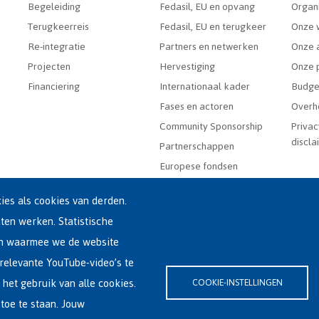
Begeleiding
Fedasil, EU en opvang
Organ
Terugkeerreis
Fedasil, EU en terugkeer
Onze 
Re-integratie
Partners en netwerken
Onze a
Projecten
Hervestiging
Onze 
Financiering
Internationaal kader
Budge
Fases en actoren
Overh
Community Sponsorship
Privac
discla
Partnerschappen
Europese fondsen
es als cookies van derden.
aten werken. Statistische
en waarmee we de website
relevante YouTube-video’s te
(0)2-213 44 22
 het gebruik van alle cookies.
COOKIE-INSTELLINGEN
rklaring
|
Cookieverklaring
toe te staan. Jouw