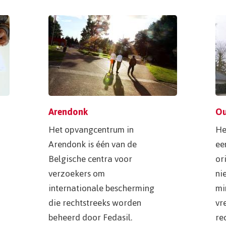
page
Arendonk
O
Het opvangcentrum in
He
Arendonk is één van de
ee
Belgische centra voor
or
verzoekers om
ni
internationale bescherming
mi
die rechtstreeks worden
vr
beheerd door Fedasil.
re