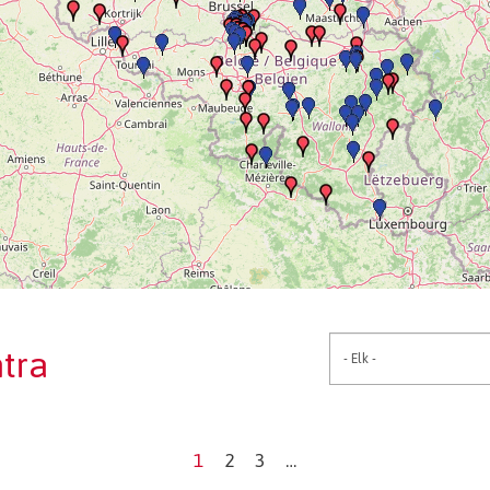
tra
1
2
3
…
Current
Page
Page