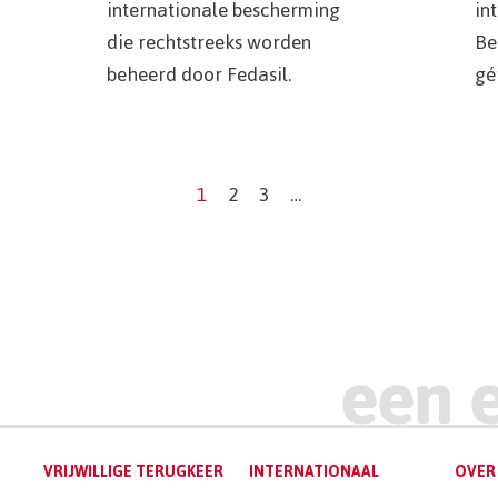
internationale bescherming
in
die rechtstreeks worden
Be
beheerd door Fedasil.
gé
1
2
3
…
Current
Page
Page
page
VRIJWILLIGE TERUGKEER
INTERNATIONAAL
OVER 