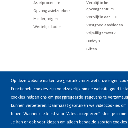
Dutch
Asielprocedure
Verblijf in het
opvangcentrum
Menu
Opvang asielzoekers
Verblijf in een LOI
Minderjarigen
Vastgoed aanbieden
Wettelijk kader
Vrijwilligerswerk
Buddy's
Giften
Op deze website maken we gebruik van zowel onze eigen cooki
Functionele cookies zijn noodzakelijk om de website goed te l
Hoofdzetel Fedasil
cookies helpen ons om geaggregeerde gegevens te verzamel
Kartuizersstraat 21 , 1000 Brussel
kunnen verbeteren. Daarnaast gebruiken we videocookies om 
Email : info@fedasil.be • T : +32-(0)2-213 44 11 • F : +32-
tonen. Wanneer je kiest voor "Alles accepteren", stem je in met
Privacy, copyright en disclaimer
|
Toegankelijkheidsve
Je kan er ook voor kiezen om alleen bepaalde soorten cookies 
Cookie-instellingen