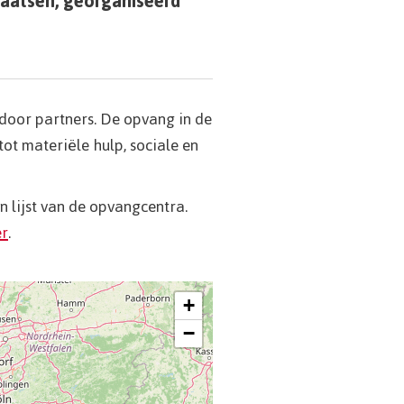
laatsen, georganiseerd
door partners. De opvang in de
ot materiële hulp, sociale en
n lijst van de opvangcentra.
er
.
+
−