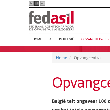
Ga
fr
nl
en
naar
hoofdinhoud
Main
HOME
ASIEL IN BELGIË
OPVANGNETWERK
Dutch
Menu
Home
Opvangcentra
Opvangc
België telt ongeveer 100 