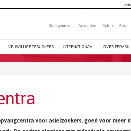
Ande
Top
Getuigenissen
Actualiteit
Cijfers
Pers
Dutch
menu
VRIJWILLIGE TERUGKEER
INTERNATIONAAL
OVER FEDASIL
entra
opvangcentra voor asielzoekers, goed voor meer d