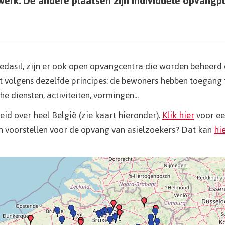
erk. De andere plaatsen zijn individuele opvangp
edasil, zijn er ook open opvangcentra die worden beheerd 
t volgens dezelfde principes: de bewoners hebben toegang t
e diensten, activiteiten, vormingen...
id over heel België (zie kaart hieronder).
Klik hier
voor ee
in voorstellen voor de opvang van asielzoekers? Dat kan
hi