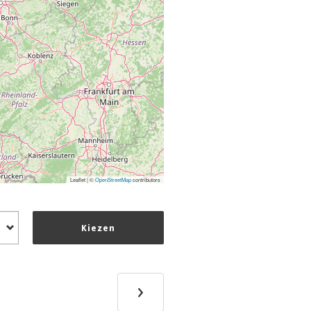
Leaflet | ©
OpenStreetMap
contributors
Kiezen
›
Next