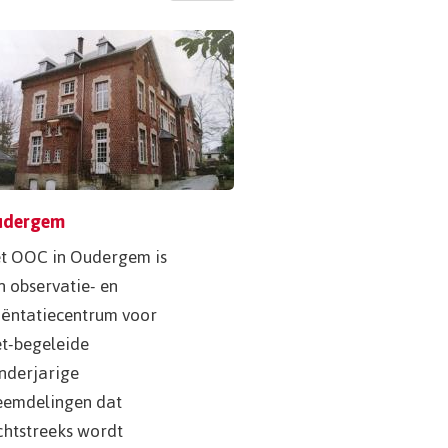
page
udergem
t OOC in Oudergem is
n observatie- en
iëntatiecentrum voor
et-begeleide
nderjarige
eemdelingen dat
chtstreeks wordt