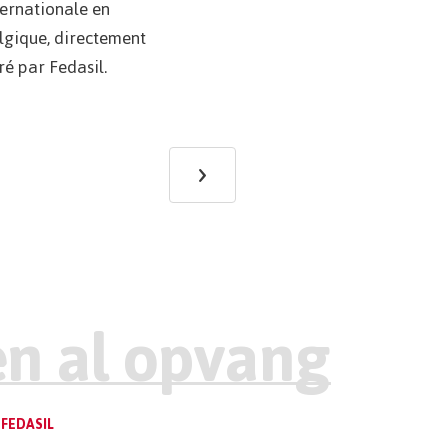
ternationale en
lgique, directement
ré par Fedasil.
›
Next
page
FEDASIL