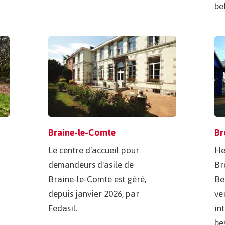
be
Braine-le-Comte
Br
Le centre d'accueil pour
He
demandeurs d'asile de
Br
Braine-le-Comte est géré,
Be
depuis janvier 2026, par
ve
Fedasil.
in
be