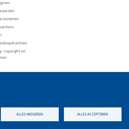
igram
waarden
ctiviteiten
partners
t
eidsopdrachten
y, copyright en
imer
ALLES WEIGEREN
ALLES ACCEPTEREN