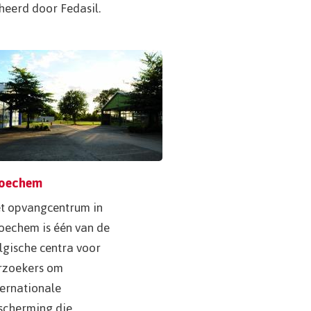
heerd door Fedasil.
oechem
t opvangcentrum in
oechem is één van de
lgische centra voor
rzoekers om
ternationale
scherming die