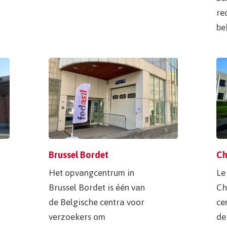
re
be
Brussel Bordet
Ch
Het opvangcentrum in
Le
Brussel Bordet is één van
Ch
de Belgische centra voor
ce
verzoekers om
de