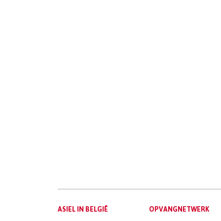
Pagination
Main
ASIEL IN BELGIË
OPVANGNETWERK