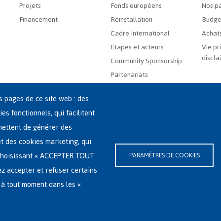
Projets
Fonds européens
Nos pa
Financement
Réinstallation
Budge
Cadre International
Achats
Etapes et acteurs
Vie pr
discla
Community Sponsorship
Partenariats
es pages de ce site web : des
ies fonctionnels, qui facilitent
rmettent de générer des
 et des cookies marketing, qui
-(0)2-213 44 22
n choisissant « ACCEPTER TOUT
PARAMÈTRES DE COOKIES
ssibilité
|
Déclaration relative aux cookies
ez accepter et refuser certains
 à tout moment dans les «