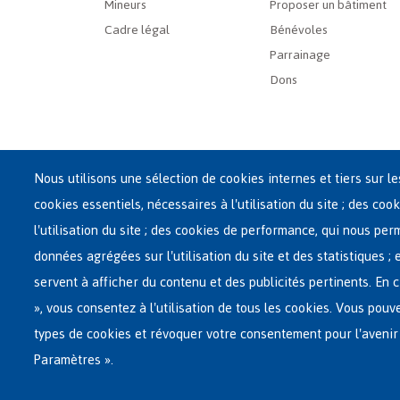
Mineurs
Proposer un bâtiment
Cadre légal
Bénévoles
Parrainage
Dons
Nous utilisons une sélection de cookies internes et tiers sur l
cookies essentiels, nécessaires à l'utilisation du site ; des cook
Siège central de Fedasil
l'utilisation du site ; des cookies de performance, qui nous pe
Rue des Chartreux 21 , 1000 Bruxelles
données agrégées sur l'utilisation du site et des statistiques ;
E-mail : info@fedasil.be • T : +32-(0)2-213 44 11 • F : +32
servent à afficher du contenu et des publicités pertinents. E
Vie privée, copyright et disclaimer
|
Déclaration d'acce
», vous consentez à l'utilisation de tous les cookies. Vous pouv
Paramètres de cookies
types de cookies et révoquer votre consentement pour l'avenir
Paramètres ».