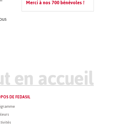
Merci à nos 700 bénévoles !
Vous
POS DE FEDASIL
igramme
leurs
tivités