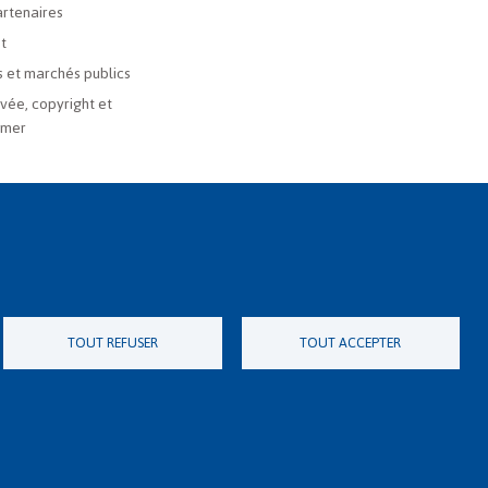
rtenaires
t
 et marchés publics
ivée, copyright et
imer
TOUT REFUSER
TOUT ACCEPTER