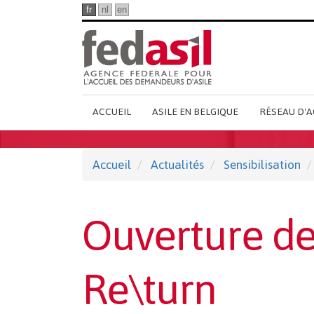
Passer
fr
nl
en
au
contenu
principal
Main
ACCUEIL
ASILE EN BELGIQUE
RÉSEAU D'A
French
Menu
Accueil
Actualités
Sensibilisation
Ouverture de 
Re\turn