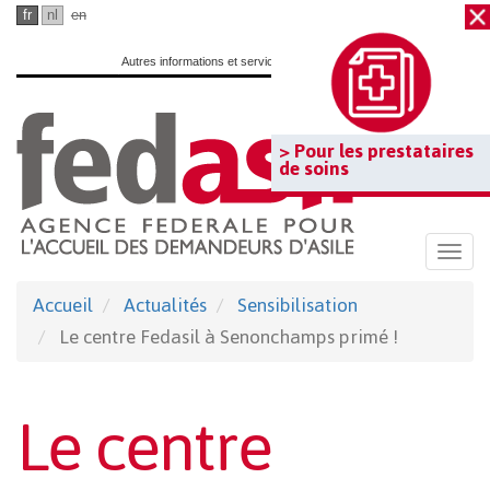
Passer
fr
nl
en
au
Autres informations et services officiels :
www.belgium.be
contenu
principal
> Pour les prestataires
de soins
Togg
navi
Accueil
Actualités
Sensibilisation
Le centre Fedasil à Senonchamps primé !
Le centre