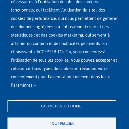
nécessaires à l'utilisation du site ; des cookies
Main
ASILE EN BELGIQUE
fonctionnels, qui facilitent l'utilisation du site ; des
French
cookies de performance, qui nous permettent de générer
RÉSEAU D'ACCUEIL
Menu
des données agrégées sur l'utilisation du site et des
statistiques ; et des cookies marketing, qui servent à
RETOUR VOLONTAIRE
afficher du contenu et des publicités pertinents. En
choisissant « ACCEPTER TOUT », vous consentez à
INTERNATIONAL
l'utilisation de tous les cookies. Vous pouvez accepter et
À PROPOS DE FEDASIL
refuser certains types de cookies et révoquer votre
consentement pour l'avenir à tout moment dans les «
Paramètres ».
Siège central de Fedasil
Rue des Chartreux 21 , 1000 Bruxelles
PARAMÈTRES DE COOKIES
E-mail : info@fedasil.be • T : +32-(0)2-213 44 11 • F : +32-(0)2-213 44 22
Vie privée, copyright et disclaimer
|
Déclaration d'accessibilité
|
TOUT REFUSER
Déclaration relative aux cookies