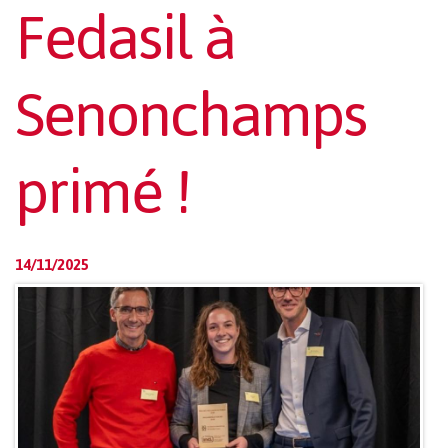
Fedasil à
Senonchamps
primé !
14/11/2025