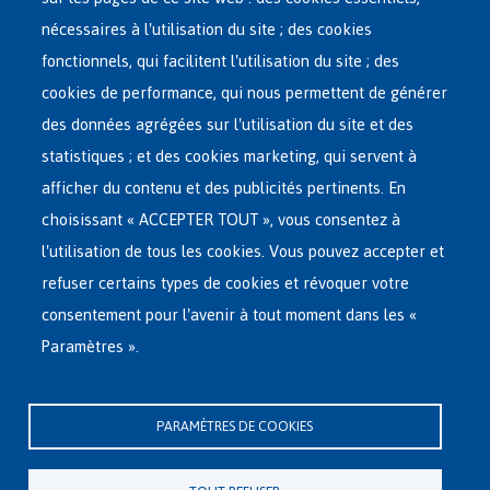
nécessaires à l'utilisation du site ; des cookies
Main
ASILE EN BELGIQUE
fonctionnels, qui facilitent l'utilisation du site ; des
French
cookies de performance, qui nous permettent de générer
RÉSEAU D'ACCUEIL
Menu
des données agrégées sur l'utilisation du site et des
statistiques ; et des cookies marketing, qui servent à
RETOUR VOLONTAIRE
afficher du contenu et des publicités pertinents. En
choisissant « ACCEPTER TOUT », vous consentez à
INTERNATIONAL
l'utilisation de tous les cookies. Vous pouvez accepter et
À PROPOS DE FEDASIL
refuser certains types de cookies et révoquer votre
consentement pour l'avenir à tout moment dans les «
Paramètres ».
Siège central de Fedasil
Rue des Chartreux 21 , 1000 Bruxelles
PARAMÈTRES DE COOKIES
E-mail : info@fedasil.be • T : +32-(0)2-213 44 11 • F : +32-(0)2-213 44 22
Vie privée, copyright et disclaimer
|
Déclaration d'accessibilité
|