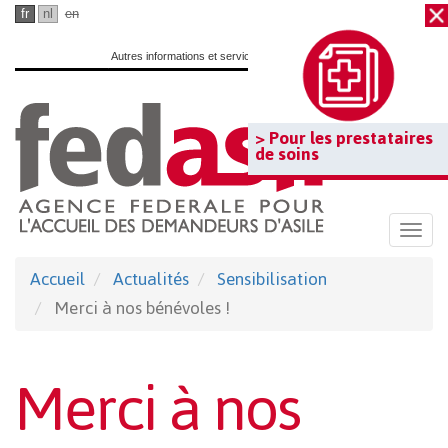
Passer
fr
nl
en
au
Autres informations et services officiels :
www.belgium.be
contenu
principal
> Pour les prestataires
de soins
Togg
navi
Accueil
Actualités
Sensibilisation
Merci à nos bénévoles !
Merci à nos