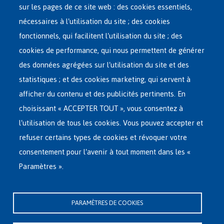
sur les pages de ce site web : des cookies essentiels,
nécessaires à l'utilisation du site ; des cookies
Main
ASILE EN BELGIQUE
fonctionnels, qui facilitent l'utilisation du site ; des
French
cookies de performance, qui nous permettent de générer
RÉSEAU D'ACCUEIL
Menu
des données agrégées sur l'utilisation du site et des
statistiques ; et des cookies marketing, qui servent à
RETOUR VOLONTAIRE
afficher du contenu et des publicités pertinents. En
choisissant « ACCEPTER TOUT », vous consentez à
INTERNATIONAL
l'utilisation de tous les cookies. Vous pouvez accepter et
À PROPOS DE FEDASIL
refuser certains types de cookies et révoquer votre
consentement pour l'avenir à tout moment dans les «
Paramètres ».
Siège central de Fedasil
Rue des Chartreux 21 , 1000 Bruxelles
PARAMÈTRES DE COOKIES
E-mail : info@fedasil.be • T : +32-(0)2-213 44 11 • F : +32-(0)2-213 44 22