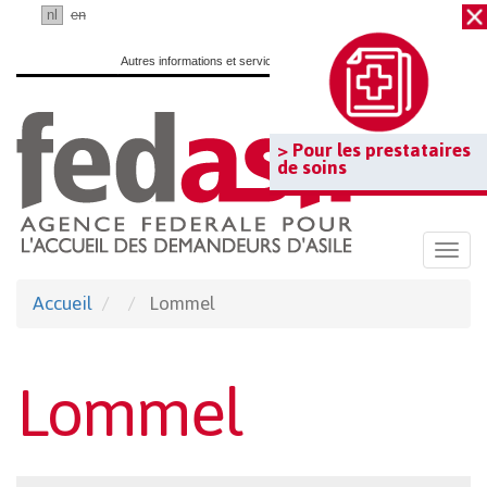
Passer
fr
nl
en
au
Autres informations et services officiels :
www.belgium.be
contenu
principal
> Pour les prestataires
de soins
Togg
navi
Accueil
Lommel
Lommel