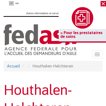
Passer
fr
nl
en
au
Autres informations et services officiels :
www.belgium.be
contenu
principal
> Pour les prestataires
de soins
Togg
navi
Accueil
Houthalen-Helchteren
Houthalen-