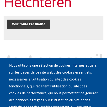
Helchteren
Voir toute l'actualité
Nous utilisons une sélection de cookies internes et tiers
sur les pages de ce site web : des cookies essentiels,
nécessaires à l'utilisation du site ; des cookies
Main
ASILE EN BELGIQUE
fonctionnels, qui facilitent l'utilisation du site ; des
French
cookies de performance, qui nous permettent de générer
RÉSEAU D'ACCUEIL
Menu
des données agrégées sur l'utilisation du site et des
statistiques ; et des cookies marketing, qui servent à