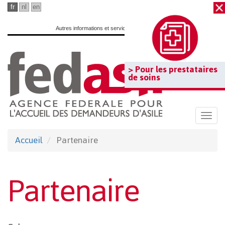
Passer
fr
nl
en
au
Autres informations et services officiels :
www.belgium.be
contenu
principal
> Pour les prestataires
de soins
Togg
navi
Accueil
Partenaire
Partenaire