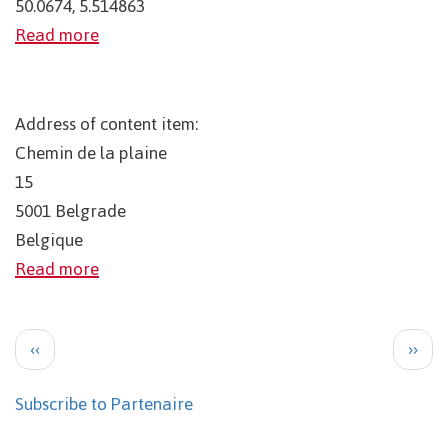
50.0674, 5.514863
Read more
Address of content item:
Chemin de la plaine
15
5001
Belgrade
Belgique
Read more
Pagination
Previous
Next
‹‹
››
page
page
Subscribe to Partenaire