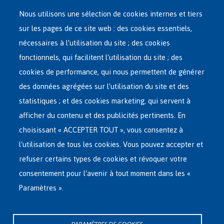
Nous utilisons une sélection de cookies internes et tiers
sur les pages de ce site web : des cookies essentiels,
nécessaires à l'utilisation du site ; des cookies
Main
ASILE EN BELGIQUE
fonctionnels, qui facilitent l'utilisation du site ; des
French
cookies de performance, qui nous permettent de générer
RÉSEAU D'ACCUEIL
Menu
des données agrégées sur l'utilisation du site et des
statistiques ; et des cookies marketing, qui servent à
RETOUR VOLONTAIRE
afficher du contenu et des publicités pertinents. En
choisissant « ACCEPTER TOUT », vous consentez à
INTERNATIONAL
l'utilisation de tous les cookies. Vous pouvez accepter et
À PROPOS DE FEDASIL
refuser certains types de cookies et révoquer votre
consentement pour l'avenir à tout moment dans les «
Paramètres ».
Siège central de Fedasil
Rue des Chartreux 21 , 1000 Bruxelles