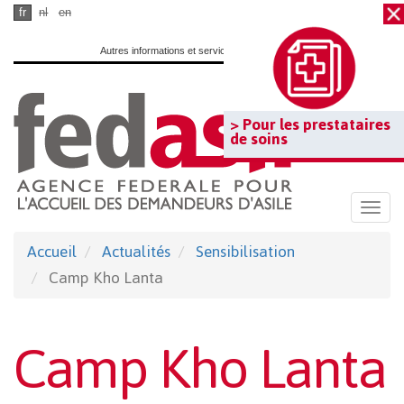
Passer
fr
nl
en
au
Autres informations et services officiels :
www.belgium.be
contenu
principal
> Pour les prestataires
de soins
Togg
navi
Accueil
Actualités
Sensibilisation
Camp Kho Lanta
Camp Kho Lanta