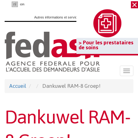
Passer
fr
nl
en
au
Autres informations et services officiels :
www.belgium.be
contenu
principal
> Pour les prestataires
de soins
Togg
navi
Accueil
Dankuwel RAM-8 Groep!
Dankuwel RAM-