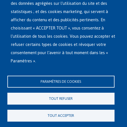
RÉSEAU D'ACCUEIL
Menu
des données agrégées sur l'utilisation du site et des
statistiques ; et des cookies marketing, qui servent à
RETOUR VOLONTAIRE
afficher du contenu et des publicités pertinents. En
choisissant « ACCEPTER TOUT », vous consentez à
INTERNATIONAL
l'utilisation de tous les cookies. Vous pouvez accepter et
À PROPOS DE FEDASIL
refuser certains types de cookies et révoquer votre
consentement pour l'avenir à tout moment dans les «
Paramètres ».
Siège central de Fedasil
Rue des Chartreux 21 , 1000 Bruxelles
PARAMÈTRES DE COOKIES
E-mail : info@fedasil.be • T : +32-(0)2-213 44 11 • F : +32-(0)2-213 44 22
Vie privée, copyright et disclaimer
|
Déclaration d'accessibilité
|
TOUT REFUSER
Déclaration relative aux cookies
Paramètres de cookies
TOUT ACCEPTER