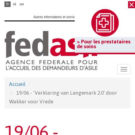
Passer
fr
nl
en
au
Autres informations et services officiels :
www.belgium.be
contenu
principal
> Pour les prestataires
de soins
Togg
navi
Accueil
19/06 - ‘Verklaring van Langemark 2.0’ door
Wakker voor Vrede
19/06 -