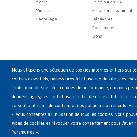
d'asile
Le séjour en ILA
Mineurs
Proposer un bâtiment
Cadre légal
Bénévoles
Parrainage
Dons
Nous utilisons une sélection de cookies internes et tiers sur l
cookies essentiels, nécessaires à l'utilisation du site ; des cook
Siège central de Fedasil
l'utilisation du site ; des cookies de performance, qui nous pe
Rue des Chartreux 21 , 1000 Bruxelles
données agrégées sur l'utilisation du site et des statistiques ;
E-mail : info@fedasil.be • T : +32-(0)2-213 44 11 • F : +32
servent à afficher du contenu et des publicités pertinents. E
Vie privée, copyright et disclaimer
|
Déclaration d'acce
», vous consentez à l'utilisation de tous les cookies. Vous pouv
Paramètres de cookies
types de cookies et révoquer votre consentement pour l'avenir
Paramètres ».