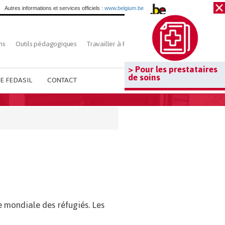
Autres informations et services officiels :
www.belgium.be
ns
Outils pédagogiques
Travailler à Fedasil
Rechercher
> Pour les prestataires
de soins
E FEDASIL
CONTACT
e mondiale des réfugiés. Les