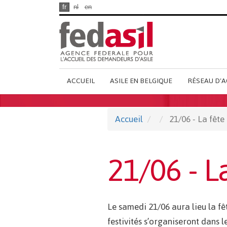
Passer
fr
nl
en
au
contenu
principal
Main
ACCUEIL
ASILE EN BELGIQUE
RÉSEAU D'A
French
Menu
Accueil
21/06 - La fête
21/06 - L
Le samedi 21/06 aura lieu la fê
festivités s’organiseront dans l