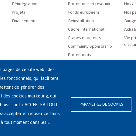
Réintégration
Partenaires et réseaux
Nos ac
Projets
Fonds européens
Nos pa
Financement
Réinstallation
Budge
Cadre International
Achats
Etapes et acteurs
Vie pr
discla
Community Sponsorship
Partenariats
es pages de ce site web : des
ies fonctionnels, qui facilitent
rmettent de générer des
 et des cookies marketing, qui
-(0)2-213 44 22
n choisissant « ACCEPTER TOUT
PARAMÈTRES DE COOKIES
ssibilité
|
Déclaration relative aux cookies
ez accepter et refuser certains
 à tout moment dans les «