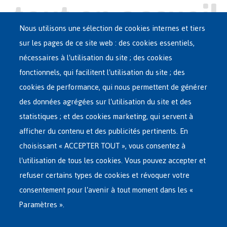
Nous utilisons une sélection de cookies internes et tiers
sur les pages de ce site web : des cookies essentiels,
nécessaires à l'utilisation du site ; des cookies
Main
ASILE EN BELGIQUE
fonctionnels, qui facilitent l'utilisation du site ; des
French
cookies de performance, qui nous permettent de générer
RÉSEAU D'ACCUEIL
Menu
des données agrégées sur l'utilisation du site et des
statistiques ; et des cookies marketing, qui servent à
RETOUR VOLONTAIRE
afficher du contenu et des publicités pertinents. En
choisissant « ACCEPTER TOUT », vous consentez à
INTERNATIONAL
l'utilisation de tous les cookies. Vous pouvez accepter et
À PROPOS DE FEDASIL
refuser certains types de cookies et révoquer votre
consentement pour l'avenir à tout moment dans les «
Paramètres ».
Siège central de Fedasil