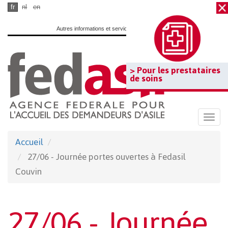
Passer
fr
nl
en
au
Autres informations et services officiels :
www.belgium.be
contenu
principal
> Pour les prestataires
de soins
Togg
navi
Accueil
27/06 - Journée portes ouvertes à Fedasil
Couvin
27/06 - Journée