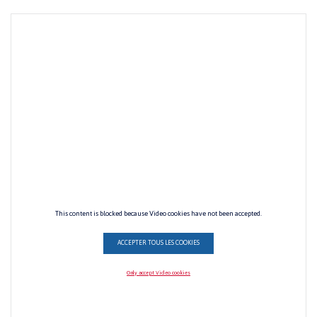
This content is blocked because Video cookies have not been accepted.
ACCEPTER TOUS LES COOKIES
Only accept Video cookies