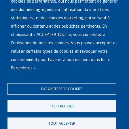
French
cookies de performance, qui nous permettent de générer
RÉSEAU D'ACCUEIL
Menu
des données agrégées sur l'utilisation du site et des
statistiques ; et des cookies marketing, qui servent à
RETOUR VOLONTAIRE
afficher du contenu et des publicités pertinents. En
choisissant « ACCEPTER TOUT », vous consentez à
INTERNATIONAL
l'utilisation de tous les cookies. Vous pouvez accepter et
À PROPOS DE FEDASIL
refuser certains types de cookies et révoquer votre
consentement pour l'avenir à tout moment dans les «
Paramètres ».
Siège central de Fedasil
Rue des Chartreux 21 , 1000 Bruxelles
PARAMÈTRES DE COOKIES
E-mail : info@fedasil.be • T : +32-(0)2-213 44 11 • F : +32-(0)2-213 44 22
Vie privée, copyright et disclaimer
|
Déclaration d'accessibilité
|
TOUT REFUSER
Déclaration relative aux cookies
Paramètres de cookies
TOUT ACCEPTER