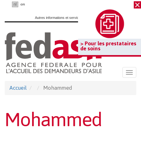
Passer
fr
nl
en
au
Autres informations et services officiels :
www.belgium.be
contenu
principal
> Pour les prestataires
de soins
Togg
navi
Accueil
Mohammed
Mohammed