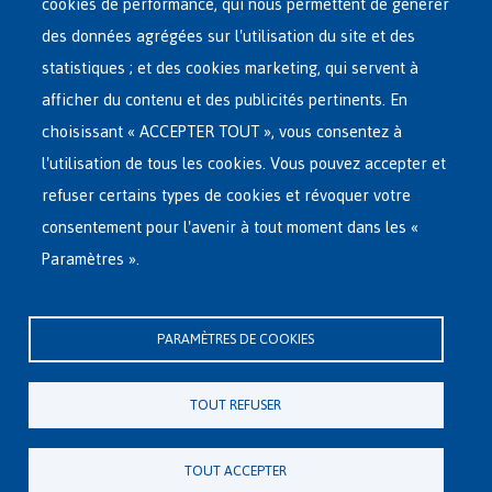
French
cookies de performance, qui nous permettent de générer
RÉSEAU D'ACCUEIL
Menu
des données agrégées sur l'utilisation du site et des
statistiques ; et des cookies marketing, qui servent à
RETOUR VOLONTAIRE
afficher du contenu et des publicités pertinents. En
choisissant « ACCEPTER TOUT », vous consentez à
INTERNATIONAL
l'utilisation de tous les cookies. Vous pouvez accepter et
À PROPOS DE FEDASIL
refuser certains types de cookies et révoquer votre
consentement pour l'avenir à tout moment dans les «
Paramètres ».
Siège central de Fedasil
Rue des Chartreux 21 , 1000 Bruxelles
PARAMÈTRES DE COOKIES
E-mail : info@fedasil.be • T : +32-(0)2-213 44 11 • F : +32-(0)2-213 44 22
Vie privée, copyright et disclaimer
|
Déclaration d'accessibilité
|
TOUT REFUSER
Déclaration relative aux cookies
Paramètres de cookies
TOUT ACCEPTER