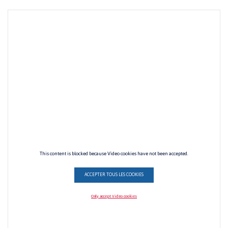
This content is blocked because Video cookies have not been accepted.
ACCEPTER TOUS LES COOKIES
Only accept Video cookies