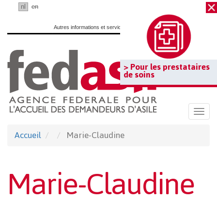
Passer
fr
nl
en
au
Autres informations et services officiels :
www.belgium.be
contenu
principal
> Pour les prestataires
de soins
Togg
navi
Accueil
Marie-Claudine
Marie-Claudine