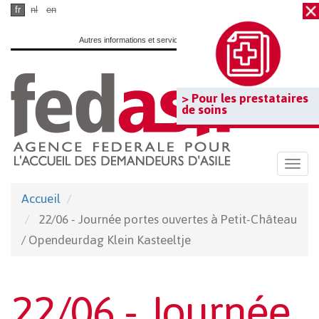
Passer
fr
nl
en
au
Autres informations et services officiels :
www.belgium.be
contenu
principal
> Pour les prestataires
de soins
Togg
navi
Accueil
22/06 - Journée portes ouvertes à Petit-Château
/ Opendeurdag Klein Kasteeltje
22/06 - Journée