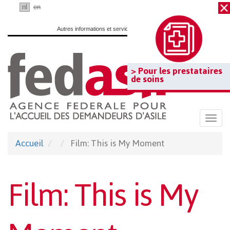
Passer
fr
nl
en
au
Autres informations et services officiels :
www.belgium.be
contenu
principal
> Pour les prestataires
de soins
Togg
navi
Accueil
Film: This is My Moment
Film: This is My