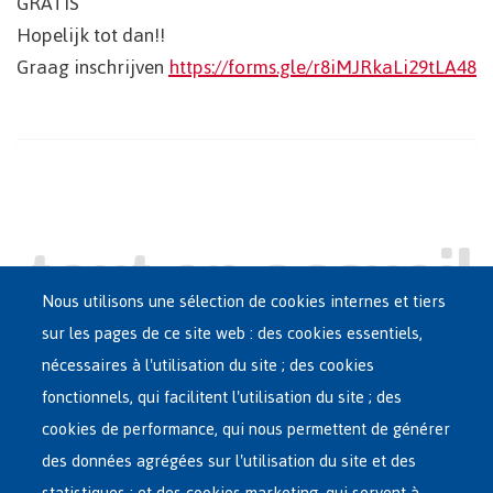
GRATIS
Hopelijk tot dan!!
Graag inschrijven
https://forms.gle/r8iMJRkaLi29tLA48
Nous utilisons une sélection de cookies internes et tiers
sur les pages de ce site web : des cookies essentiels,
nécessaires à l'utilisation du site ; des cookies
Main
ASILE EN BELGIQUE
fonctionnels, qui facilitent l'utilisation du site ; des
French
cookies de performance, qui nous permettent de générer
RÉSEAU D'ACCUEIL
Menu
des données agrégées sur l'utilisation du site et des
statistiques ; et des cookies marketing, qui servent à