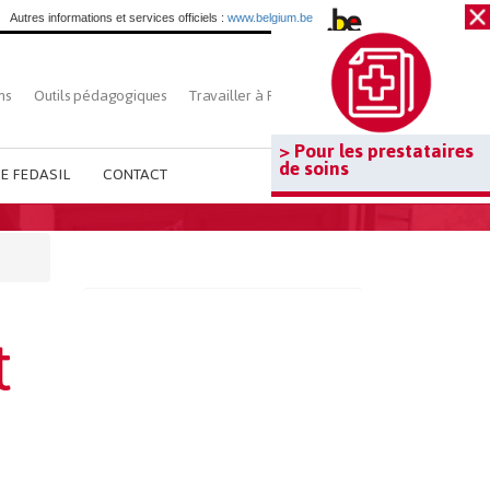
Autres informations et services officiels :
www.belgium.be
ns
Outils pédagogiques
Travailler à Fedasil
Rechercher
> Pour les prestataires
de soins
E FEDASIL
CONTACT
t