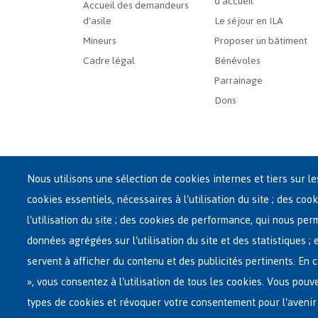
d'accueil
Menu
Accueil des demandeurs
d'asile
Le séjour en ILA
Mineurs
Proposer un bâtiment
Cadre légal
Bénévoles
Parrainage
Dons
Nous utilisons une sélection de cookies internes et tiers sur l
cookies essentiels, nécessaires à l'utilisation du site ; des cook
Siège central de Fedasil
l'utilisation du site ; des cookies de performance, qui nous pe
Rue des Chartreux 21 , 1000 Bruxelles
données agrégées sur l'utilisation du site et des statistiques ;
E-mail : info@fedasil.be • T : +32-(0)2-213 44 11 • F : +32
servent à afficher du contenu et des publicités pertinents. E
Vie privée, copyright et disclaimer
|
Déclaration d'acce
», vous consentez à l'utilisation de tous les cookies. Vous pouv
Paramètres de cookies
types de cookies et révoquer votre consentement pour l'avenir