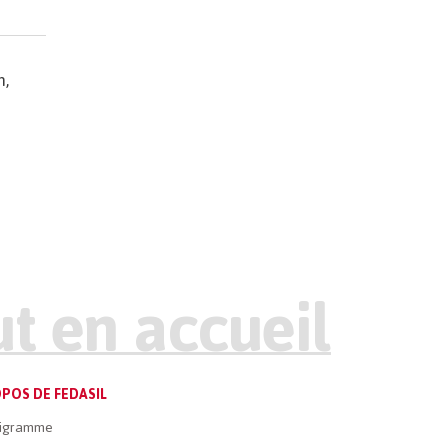
m,
POS DE FEDASIL
igramme