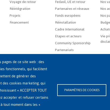
Voyage de retour
Fedasil, UE et retour
Nos va
Réintégration
Partenaires et réseaux
Nos ac
Projets
Fonds européens
Nos pa
Financement
Réinstallation
Budge
Cadre International
Achats
Etapes et acteurs
Vie pr
discla
Community Sponsorship
Partenariats
es pages de ce site web : des
ies fonctionnels, qui facilitent
rmettent de générer des
 et des cookies marketing, qui
-(0)2-213 44 22
n choisissant « ACCEPTER TOUT
PARAMÈTRES DE COOKIES
ssibilité
|
Déclaration relative aux cookies
ez accepter et refuser certains
 à tout moment dans les «