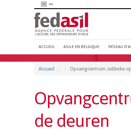
Passer
fr
nl
en
au
contenu
principal
Main
ACCUEIL
ASILE EN BELGIQUE
RÉSEAU D'A
French
Menu
Accueil
Opvangcentrum Jabbeke op
Opvangcentr
de deuren