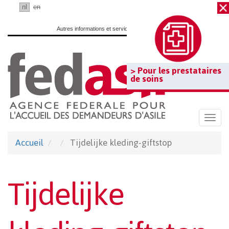
Passer
fr
nl
en
au
Autres informations et services officiels :
www.belgium.be
contenu
principal
> Pour les prestataires
de soins
Togg
navi
Accueil
Tijdelijke kleding-giftstop
Tijdelijke