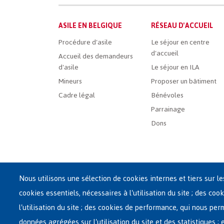
Main
ASILE EN BELGIQUE
RÉSEAU D'ACCUEIL
French
Procédure d'asile
Le séjour en centre
d'accueil
Menu
Accueil des demandeurs
d'asile
Le séjour en ILA
Mineurs
Proposer un bâtiment
Cadre légal
Bénévoles
Parrainage
Dons
Nous utilisons une sélection de cookies internes et tiers sur l
cookies essentiels, nécessaires à l'utilisation du site ; des cook
Siège central de Fedasil
l'utilisation du site ; des cookies de performance, qui nous pe
Rue des Chartreux 21 , 1000 Bruxelles
données agrégées sur l'utilisation du site et des statistiques ;