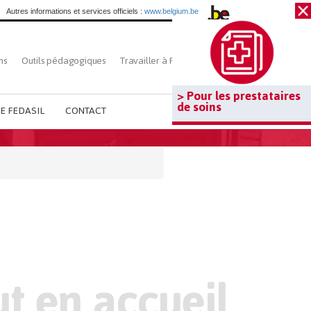
Autres informations et services officiels :
www.belgium.be
ns
Outils pédagogiques
Travailler à Fedasil
Rechercher
> Pour les prestataires
de soins
E FEDASIL
CONTACT