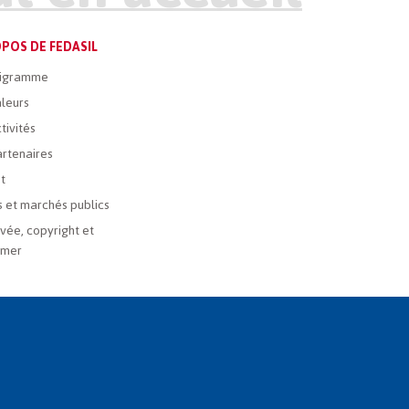
POS DE FEDASIL
igramme
leurs
tivités
rtenaires
t
 et marchés publics
ivée, copyright et
imer