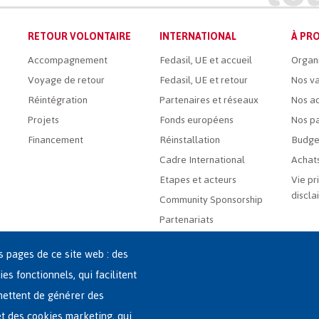
RETOUR VOLONTAIRE
INTERNATIONAL
À PRO
Accompagnement
Fedasil, UE et accueil
Organ
Voyage de retour
Fedasil, UE et retour
Nos va
Réintégration
Partenaires et réseaux
Nos ac
Projets
Fonds européens
Nos pa
Financement
Réinstallation
Budge
Cadre International
Achats
Etapes et acteurs
Vie pr
discla
Community Sponsorship
Partenariats
es pages de ce site web : des
ies fonctionnels, qui facilitent
rmettent de générer des
 et des cookies marketing, qui