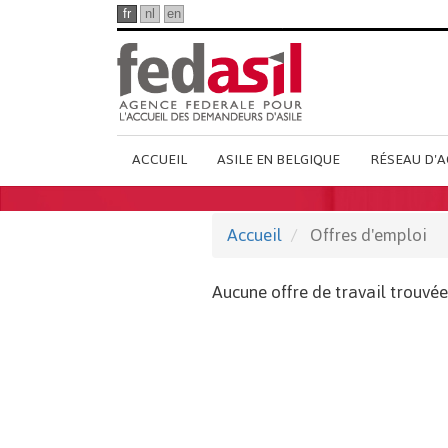
Passer
fr
nl
en
au
contenu
principal
Main
ACCUEIL
ASILE EN BELGIQUE
RÉSEAU D'A
French
Menu
Accueil
Offres d'emploi
Aucune offre de travail trouvée