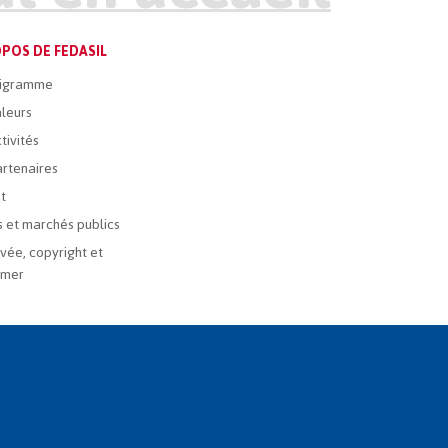
POS DE FEDASIL
igramme
leurs
tivités
rtenaires
t
 et marchés publics
ivée, copyright et
imer