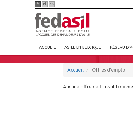
Passer
fr
nl
en
au
contenu
principal
Main
ACCUEIL
ASILE EN BELGIQUE
RÉSEAU D'A
French
Menu
Accueil
Offres d'emploi
Aucune offre de travail trouvée