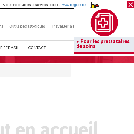
Autres informations et services officiels :
www.belgium.be
ns
Outils pédagogiques
Travailler à Fedasil
Rechercher
> Pour les prestataires
de soins
E FEDASIL
CONTACT