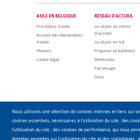
Main
ASILE EN BELGIQUE
RÉSEAU D'ACCUEIL
French
Procédure d'asile
Le séjour en centre
d'accueil
Menu
Accueil des demandeurs
d'asile
Le séjour en ILA
Mineurs
Proposer un bâtiment
Cadre légal
Bénévoles
Parrainage
Dons
Nous utilisons une sélection de cookies internes et tiers sur l
cookies essentiels, nécessaires à l'utilisation du site ; des cook
Siège central de Fedasil
l'utilisation du site ; des cookies de performance, qui nous pe
Rue des Chartreux 21 , 1000 Bruxelles
données agrégées sur l'utilisation du site et des statistiques ;