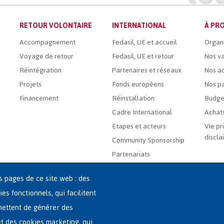
RETOUR VOLONTAIRE
INTERNATIONAL
À PRO
Accompagnement
Fedasil, UE et accueil
Organ
Voyage de retour
Fedasil, UE et retour
Nos va
Réintégration
Partenaires et réseaux
Nos ac
Projets
Fonds européens
Nos pa
Financement
Réinstallation
Budge
Cadre International
Achats
Etapes et acteurs
Vie pr
discla
Community Sponsorship
Partenariats
es pages de ce site web : des
ies fonctionnels, qui facilitent
rmettent de générer des
 et des cookies marketing, qui