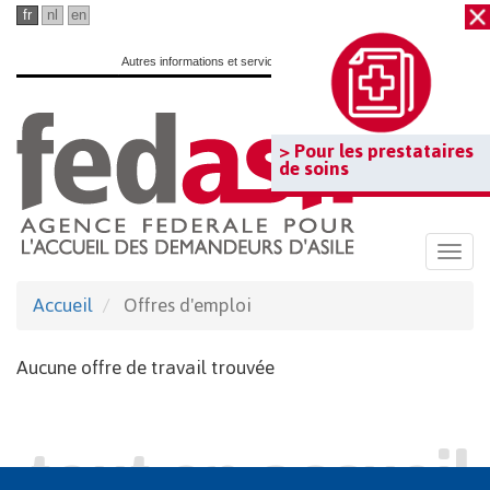
Passer
fr
nl
en
au
Autres informations et services officiels :
www.belgium.be
contenu
principal
> Pour les prestataires
de soins
Togg
navi
Accueil
Offres d'emploi
Aucune offre de travail trouvée