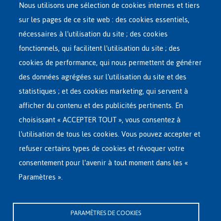
Nous utilisons une sélection de cookies internes et tiers
sur les pages de ce site web : des cookies essentiels,
nécessaires à l'utilisation du site ; des cookies
Main
ASILE EN BELGIQUE
fonctionnels, qui facilitent l'utilisation du site ; des
French
cookies de performance, qui nous permettent de générer
RÉSEAU D'ACCUEIL
Menu
des données agrégées sur l'utilisation du site et des
statistiques ; et des cookies marketing, qui servent à
RETOUR VOLONTAIRE
afficher du contenu et des publicités pertinents. En
choisissant « ACCEPTER TOUT », vous consentez à
INTERNATIONAL
l'utilisation de tous les cookies. Vous pouvez accepter et
À PROPOS DE FEDASIL
refuser certains types de cookies et révoquer votre
consentement pour l'avenir à tout moment dans les «
Paramètres ».
Siège central de Fedasil
Rue des Chartreux 21 , 1000 Bruxelles
PARAMÈTRES DE COOKIES