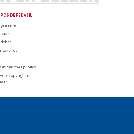
POS DE FEDASIL
igramme
leurs
tivités
rtenaires
t
 et marchés publics
ivée, copyright et
imer