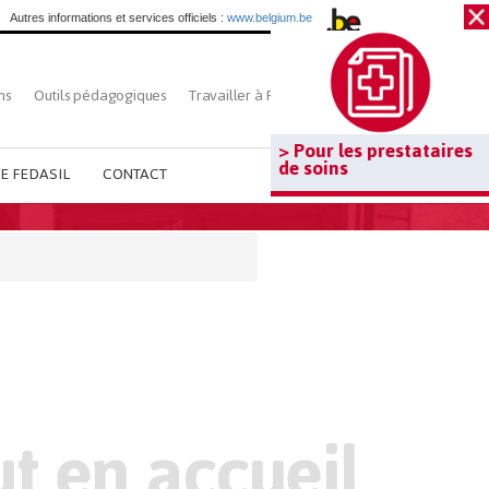
Autres informations et services officiels :
www.belgium.be
ns
Outils pédagogiques
Travailler à Fedasil
Rechercher
> Pour les prestataires
de soins
E FEDASIL
CONTACT