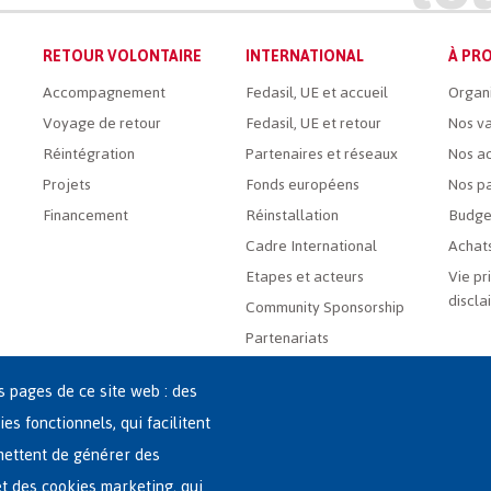
RETOUR VOLONTAIRE
INTERNATIONAL
À PRO
Accompagnement
Fedasil, UE et accueil
Organ
Voyage de retour
Fedasil, UE et retour
Nos va
Réintégration
Partenaires et réseaux
Nos ac
Projets
Fonds européens
Nos pa
Financement
Réinstallation
Budge
Cadre International
Achats
Etapes et acteurs
Vie pr
discla
Community Sponsorship
Partenariats
es pages de ce site web : des
ies fonctionnels, qui facilitent
rmettent de générer des
 et des cookies marketing, qui