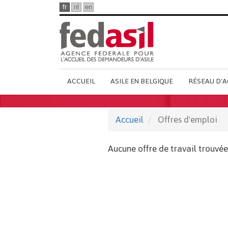
Passer
fr
nl
en
au
contenu
principal
Main
ACCUEIL
ASILE EN BELGIQUE
RÉSEAU D'A
French
Menu
Accueil
Offres d'emploi
Aucune offre de travail trouvée