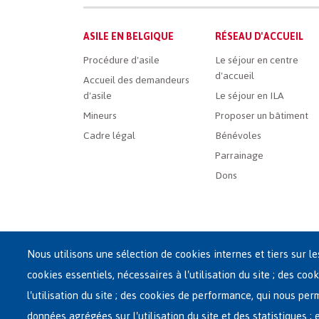
Main
ASILE EN BELGIQUE
RÉSEAU D'ACCUEIL
French
Procédure d'asile
Le séjour en centre
d'accueil
Menu
Accueil des demandeurs
d'asile
Le séjour en ILA
Mineurs
Proposer un bâtiment
Cadre légal
Bénévoles
Parrainage
Dons
Nous utilisons une sélection de cookies internes et tiers sur l
cookies essentiels, nécessaires à l'utilisation du site ; des cook
Siège central de Fedasil
l'utilisation du site ; des cookies de performance, qui nous pe
Rue des Chartreux 21 , 1000 Bruxelles
données agrégées sur l'utilisation du site et des statistiques ;