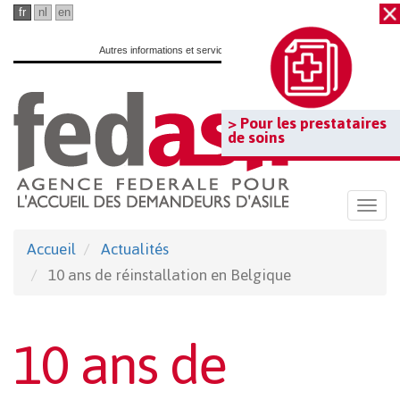
Passer
fr
nl
en
au
Autres informations et services officiels :
www.belgium.be
contenu
principal
> Pour les prestataires
de soins
Togg
navi
Accueil
Actualités
10 ans de réinstallation en Belgique
10 ans de