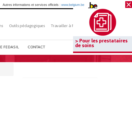
Autres informations et services officiels :
www.belgium.be
ns
Outils pédagogiques
Travailler à Fedasil
Rechercher
> Pour les prestataires
de soins
E FEDASIL
CONTACT