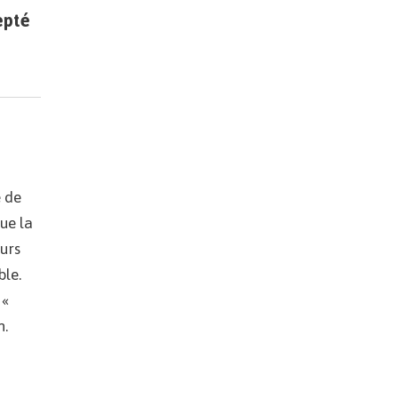
epté
é de
que la
eurs
ble.
 «
n.