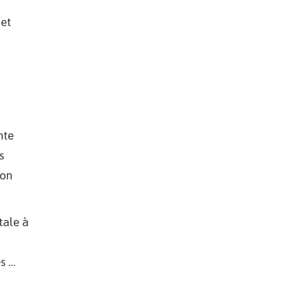
 et
à
nte
s
ion
tale à
s …