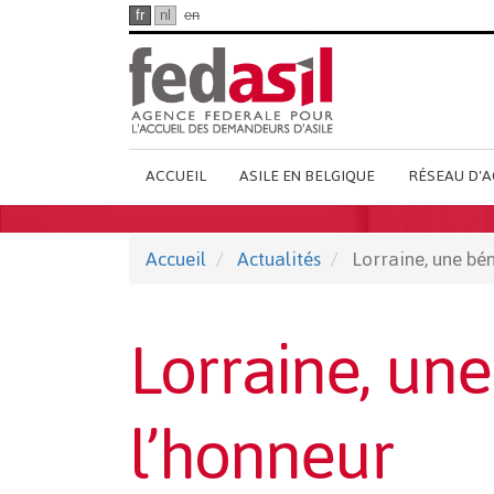
Passer
fr
nl
en
au
contenu
principal
Main
ACCUEIL
ASILE EN BELGIQUE
RÉSEAU D'A
French
Menu
Accueil
Actualités
Lorraine, une bé
Lorraine, un
l’honneur