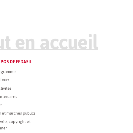
POS DE FEDASIL
igramme
leurs
tivités
rtenaires
t
 et marchés publics
ivée, copyright et
imer