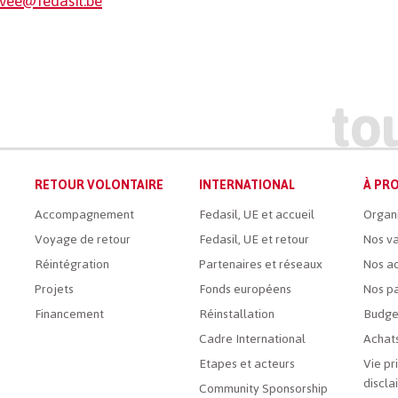
ivee@fedasil.be
RETOUR VOLONTAIRE
INTERNATIONAL
À PRO
Accompagnement
Fedasil, UE et accueil
Organ
Voyage de retour
Fedasil, UE et retour
Nos va
Réintégration
Partenaires et réseaux
Nos ac
Projets
Fonds européens
Nos pa
Financement
Réinstallation
Budge
Cadre International
Achats
Etapes et acteurs
Vie pr
discla
Community Sponsorship