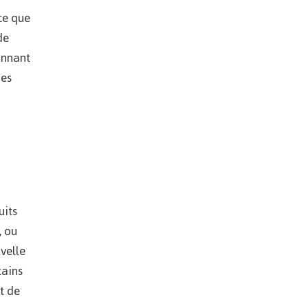
ce que
de
onnant
des
uits
, ou
velle
tains
t de