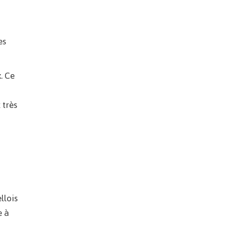
es
. Ce
 très
llois
e à