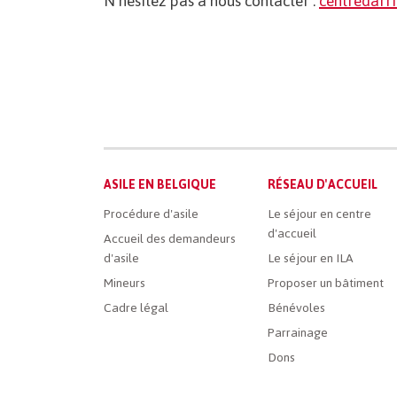
N’hésitez pas à nous contacter :
centredarr
Main
ASILE EN BELGIQUE
RÉSEAU D'ACCUEIL
French
Procédure d'asile
Le séjour en centre
d'accueil
Menu
Accueil des demandeurs
d'asile
Le séjour en ILA
Mineurs
Proposer un bâtiment
Cadre légal
Bénévoles
Parrainage
Dons