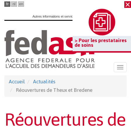
Passer
fr
nl
en
au
Autres informations et services officiels :
www.belgium.be
contenu
principal
> Pour les prestataires
de soins
Togg
navi
Accueil
Actualités
Réouvertures de Theux et Bredene
Réouvertures de