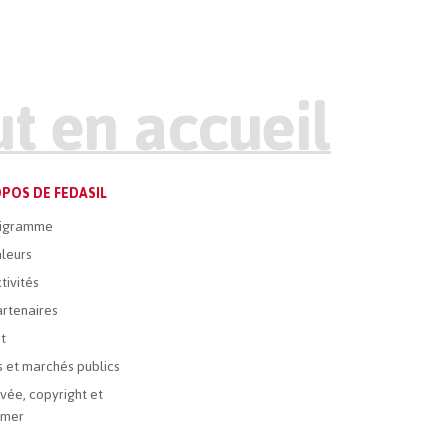
POS DE FEDASIL
igramme
leurs
tivités
rtenaires
t
 et marchés publics
ivée, copyright et
imer