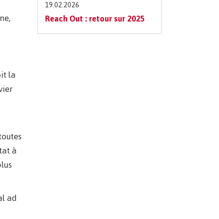
19.02.2026
ne,
Reach Out : retour sur 2025
it la
vier
toutes
tat à
plus
al ad