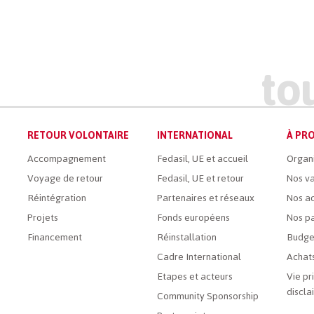
RETOUR VOLONTAIRE
INTERNATIONAL
À PRO
Accompagnement
Fedasil, UE et accueil
Organ
Voyage de retour
Fedasil, UE et retour
Nos va
Réintégration
Partenaires et réseaux
Nos ac
Projets
Fonds européens
Nos pa
Financement
Réinstallation
Budge
Cadre International
Achats
Etapes et acteurs
Vie pr
discla
Community Sponsorship