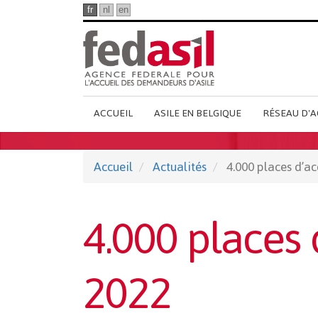
Passer
fr
nl
en
au
contenu
principal
Main
ACCUEIL
ASILE EN BELGIQUE
RÉSEAU D'A
French
Menu
Accueil
Actualités
4.000 places d’ac
4.000 places 
2022