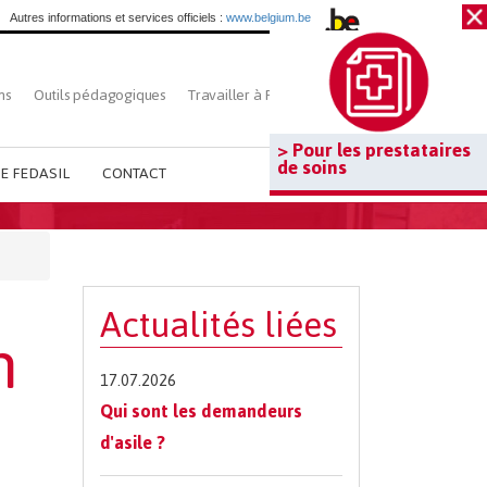
Autres informations et services officiels :
www.belgium.be
ns
Outils pédagogiques
Travailler à Fedasil
Rechercher
> Pour les prestataires
de soins
E FEDASIL
CONTACT
Actualités liées
n
17.07.2026
Qui sont les demandeurs
d'asile ?