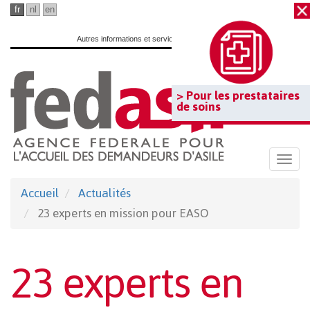
Passer
fr
nl
en
au
Autres informations et services officiels :
www.belgium.be
contenu
principal
> Pour les prestataires
de soins
Togg
navi
Accueil
Actualités
23 experts en mission pour EASO
23 experts en