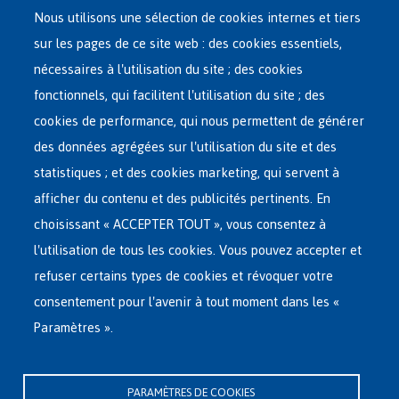
Nous utilisons une sélection de cookies internes et tiers
sur les pages de ce site web : des cookies essentiels,
nécessaires à l'utilisation du site ; des cookies
Main
ASILE EN BELGIQUE
fonctionnels, qui facilitent l'utilisation du site ; des
French
cookies de performance, qui nous permettent de générer
RÉSEAU D'ACCUEIL
Menu
des données agrégées sur l'utilisation du site et des
statistiques ; et des cookies marketing, qui servent à
RETOUR VOLONTAIRE
afficher du contenu et des publicités pertinents. En
choisissant « ACCEPTER TOUT », vous consentez à
INTERNATIONAL
l'utilisation de tous les cookies. Vous pouvez accepter et
À PROPOS DE FEDASIL
refuser certains types de cookies et révoquer votre
consentement pour l'avenir à tout moment dans les «
Paramètres ».
Siège central de Fedasil
Rue des Chartreux 21 , 1000 Bruxelles
PARAMÈTRES DE COOKIES