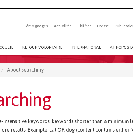
Top
Témoignages
Actualités
Chiffres
Presse
Publicatio
French
menu
CCUEIL
RETOUR VOLONTAIRE
INTERNATIONAL
À PROPOS D
About searching
arching
se-insensitive keywords; keywords shorter than a minimum l
re results. Example: cat OR dog (content contains either "c