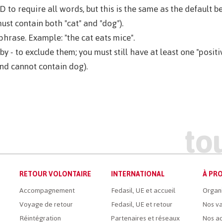
 to require all words, but this is the same as the default
ust contain both "cat" and "dog").
phrase. Example: "the cat eats mice".
 - to exclude them; you must still have at least one "posit
and cannot contain dog).
RETOUR VOLONTAIRE
INTERNATIONAL
À PRO
Accompagnement
Fedasil, UE et accueil
Organ
Voyage de retour
Fedasil, UE et retour
Nos va
Réintégration
Partenaires et réseaux
Nos ac