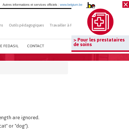
Autres informations et services officiels :
www.belgium.be
ns
Outils pédagogiques
Travailler à Fedasil
Rechercher
> Pour les prestataires
de soins
E FEDASIL
CONTACT
ength are ignored.
at" or "dog").