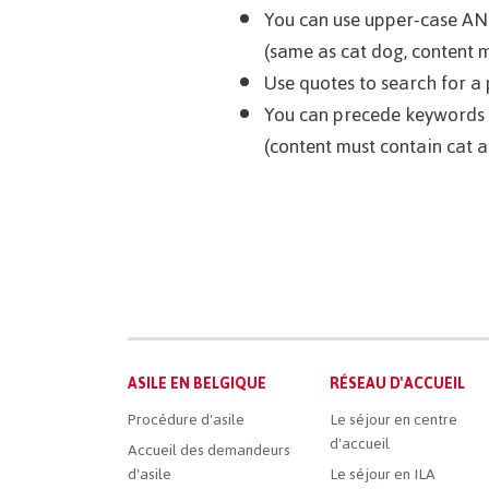
You can use upper-case AND
(same as cat dog, content m
Use quotes to search for a 
You can precede keywords by
(content must contain cat 
Main
ASILE EN BELGIQUE
RÉSEAU D'ACCUEIL
French
Procédure d'asile
Le séjour en centre
d'accueil
Menu
Accueil des demandeurs
d'asile
Le séjour en ILA