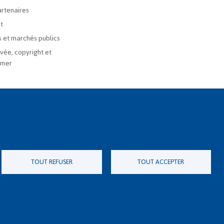
rtenaires
t
 et marchés publics
ivée, copyright et
imer
TOUT REFUSER
TOUT ACCEPTER