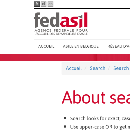
Passer
fr
nl
en
au
contenu
principal
Main
ACCUEIL
ASILE EN BELGIQUE
RÉSEAU D'A
French
Menu
Accueil
Search
Search
About se
Search looks for exact, ca
Use upper-case OR to get mo