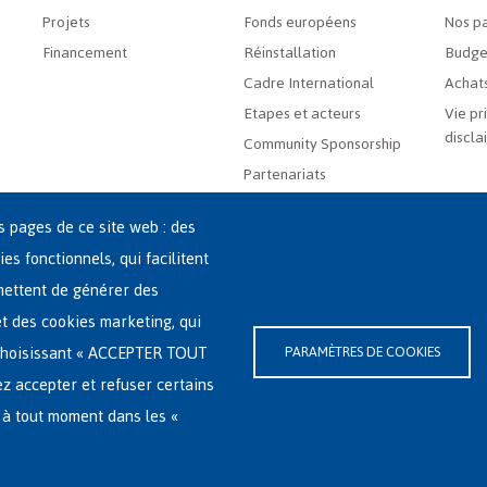
Projets
Fonds européens
Nos pa
Financement
Réinstallation
Budge
Cadre International
Achats
Etapes et acteurs
Vie pr
discla
Community Sponsorship
Partenariats
es pages de ce site web : des
ies fonctionnels, qui facilitent
rmettent de générer des
 et des cookies marketing, qui
-(0)2-213 44 22
n choisissant « ACCEPTER TOUT
PARAMÈTRES DE COOKIES
ssibilité
|
Déclaration relative aux cookies
ez accepter et refuser certains
 à tout moment dans les «