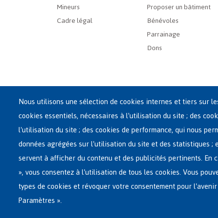
Mineurs
Proposer un bâtiment
Cadre légal
Bénévoles
Parrainage
Dons
Nous utilisons une sélection de cookies internes et tiers sur l
cookies essentiels, nécessaires à l'utilisation du site ; des cook
Siège central de Fedasil
l'utilisation du site ; des cookies de performance, qui nous pe
Rue des Chartreux 21 , 1000 Bruxelles
données agrégées sur l'utilisation du site et des statistiques ;
E-mail : info@fedasil.be • T : +32-(0)2-213 44 11 • F : +32
servent à afficher du contenu et des publicités pertinents. E
Vie privée, copyright et disclaimer
|
Déclaration d'acce
», vous consentez à l'utilisation de tous les cookies. Vous pouv
Paramètres de cookies
types de cookies et révoquer votre consentement pour l'avenir
Paramètres ».