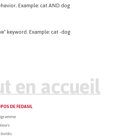
 behavior. Example: cat AND dog
ive" keyword. Example: cat -dog
POS DE FEDASIL
igramme
leurs
tivités