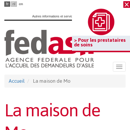
Passer
fr
nl
en
au
Autres informations et services officiels :
www.belgium.be
contenu
principal
> Pour les prestataires
de soins
Togg
navi
Accueil
La maison de Mo
La maison de