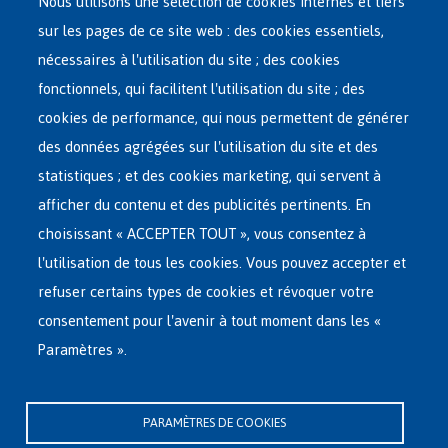
Nous utilisons une sélection de cookies internes et tiers
sur les pages de ce site web : des cookies essentiels,
nécessaires à l'utilisation du site ; des cookies
Main
ASILE EN BELGIQUE
fonctionnels, qui facilitent l'utilisation du site ; des
French
cookies de performance, qui nous permettent de générer
RÉSEAU D'ACCUEIL
Menu
des données agrégées sur l'utilisation du site et des
statistiques ; et des cookies marketing, qui servent à
RETOUR VOLONTAIRE
afficher du contenu et des publicités pertinents. En
choisissant « ACCEPTER TOUT », vous consentez à
INTERNATIONAL
l'utilisation de tous les cookies. Vous pouvez accepter et
À PROPOS DE FEDASIL
refuser certains types de cookies et révoquer votre
consentement pour l'avenir à tout moment dans les «
Paramètres ».
Siège central de Fedasil
Rue des Chartreux 21 , 1000 Bruxelles
PARAMÈTRES DE COOKIES
E-mail : info@fedasil.be • T : +32-(0)2-213 44 11 • F : +32-(0)2-213 44 22