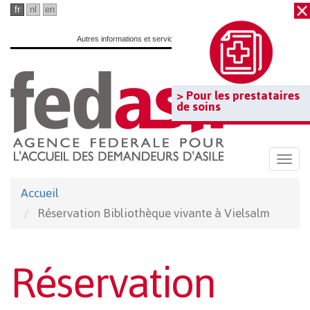
Passer
fr
nl
en
au
Autres informations et services officiels :
www.belgium.be
contenu
principal
> Pour les prestataires
de soins
Togg
navi
Accueil
Réservation Bibliothèque vivante à Vielsalm
Réservation