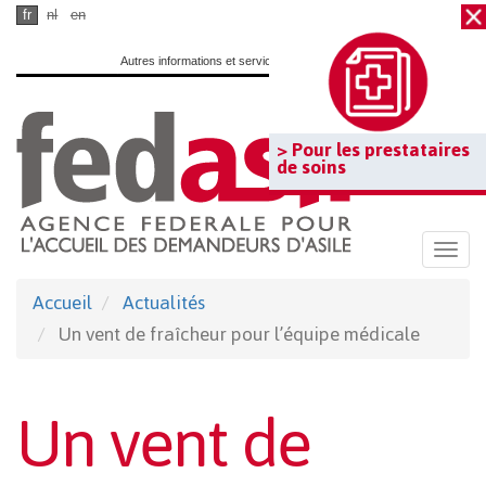
Passer
fr
nl
en
au
Autres informations et services officiels :
www.belgium.be
contenu
principal
> Pour les prestataires
de soins
Togg
navi
Accueil
Actualités
Un vent de fraîcheur pour l’équipe médicale
Un vent de