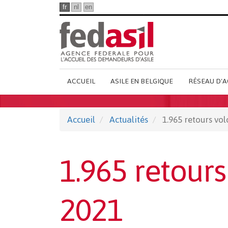
Passer
fr
nl
en
au
contenu
principal
Main
ACCUEIL
ASILE EN BELGIQUE
RÉSEAU D'A
French
Menu
Accueil
Actualités
1.965 retours vol
1.965 retours
2021