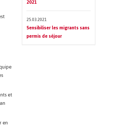
2021
est
25.03.2021
Sensibiliser les migrants sans
permis de séjour
équipe
es
nts et
dan
r en